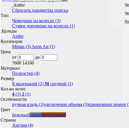
Antler
Че
Сбросить параметры поиска
Че
Тип
Чемоданы на колесах (3)
По
Сумки дорожные на колесах (1)
Брэнды
Antler
Коллекции
Mimas (3)
Aeon Air (1)
Цена
от
до
7600
14160
Материал
Полиэстер (4)
Размер
S
маленький (2)
M
средний (1)
Кол-во колес
4
(3)
2
(1)
Особенности
ручная кладь (3)
увеличение объема (3)
прижимные ремни (
Цвет
бежевый
серый
коричневый
Страны
Англия (4)