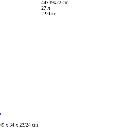
44х39х22 cm
27 л
2.90 кг
9
49 х 34 х 23/24 cm