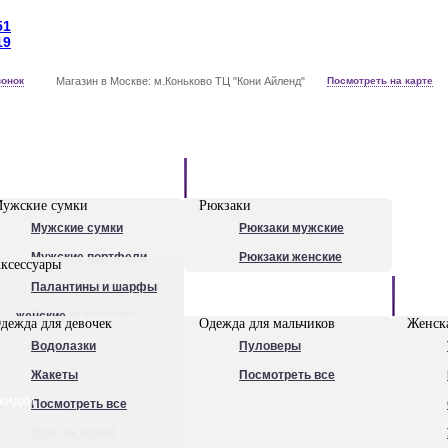
51
19
вонок
Магазин в Москве: м.Коньково ТЦ "Кони Айленд"
Посмотреть на карте
Рюкзаки
ужские сумки
Рюкзаки
Мужские сумки
Рюкзаки мужские
Мужские портфели
Рюкзаки женские
ксессуары
Сумки для ноутбуков
Палантины и шарфы
Обувь
Рюкзаки мужские
женские
дежда для девочек
Одежда для мальчиков
Женска
Посмотреть все
Очки
Водолазки
Пуловеры
Ножи
Жакеты
Посмотреть все
кидки
Ручки
Посмотреть все
Уход за кожей