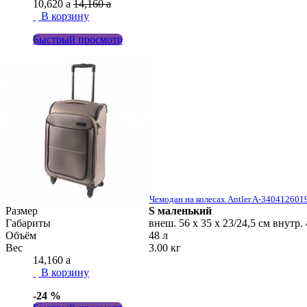
10,620
a
14,160
a
В корзину
Быстрый просмотр
Чемодан на колесах Antler A-340412601
Размер
S
маленький
Габариты
внеш. 56 x 35 x 23/24,5 см внутр. 
Объём
48 л
Вес
3.00 кг
14,160
a
В корзину
-24 %