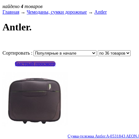
найдено
4
товаров
Главная
→
Чемоданы, сумки дорожные
→
Antler
Antler.
Сортировать :
Быстрый просмотр
Сумка-тележка Antler A-0531843 AEON 