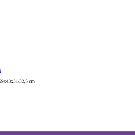
6
.59х43х31/32,5 cm