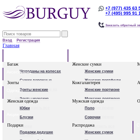
+7 (977) 435 63 
+7 (495) 995 91 
Заказать обратный з
Вход
Регистрация
Главная
Багаж
Сумки
Багаж
Женские сумки
М
Чемоданы на колесах
Женские сумки
Аксессуары
Сумки дорожные
Женские портфели
Зонты
Кожгалантерея
А
Сумки дорожные на
Клатчи
Зонты женские
Женские портмоне
Одежда
колесах.
Женские рюкзаки
Зонты мужские
Мужские портмоне
Женская одежда
Мужская одежда
О
Сумки - тележки
Посмотреть все
Посмотреть все
Женские ремни
Юбки
Поло
Акции
хозяйственные
Мужские ремни
Блузки
Сорочки
С
Подарки
Распродажа
Бьюти - кейсы
Обложки для
Брюки
Посмотреть все
Подарки дедушке
Женских сумок
Кейс-пилоты
автодокументов
Пальто
Для женщин