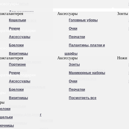
ксессуары
Для бритья
Для маникюра
ожгалантерея
Аксессуары
Зонты
Кошельки
Головные уборы
Посмотреть все
Ремни
Очки
оративные подарки
Аксессуары
Перчатки
Брелоки
Палантины, платки и
ксессуары
Визитницы
шарфы
ожгалантерея
Аксессуары
Ножи
Зажимы для денег
Ручки
Портмоне
Зонты
Ключницы
Маникюрные наборы
Ремни
Маникюрные наборы
оративные подарки
Косметички
Посмотреть все
Аксессуары
Очки
Кошельки нагрудные
Брелоки
Перчатки
ары
Несессеры
Визитницы
Посмотреть все
ары
Обложки для
Кошельки
елоки
автодокументов
Зажимы для денег
шельки
Обложки для документов
Ключницы
лючницы
Обложки для паспорта