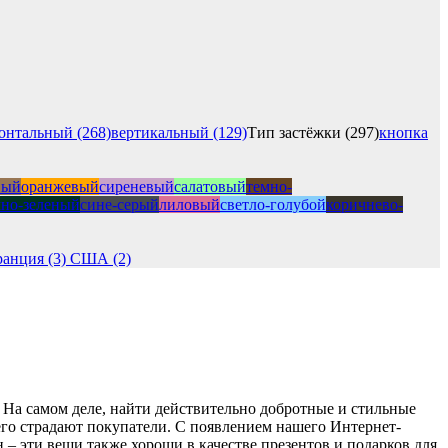
онтальный (268)
вертикальный (129)
Тип застёжки (297)
кнопка
вый
оранжевый
сиреневый
салатовый
темно-
мно-зеленый
сине-серый
лиловый
светло-голубой
коричнево-
анция (3)
США (2)
 На самом деле, найти действительно добротные и стильные
его страдают покупатели. С появлением нашего Интернет-
 – эти вещи также хороши в качестве презентов и подарков для