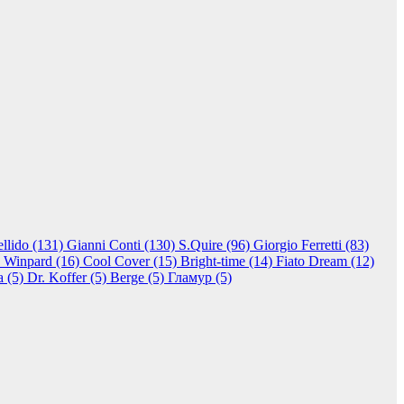
ellido (131)
Gianni Conti (130)
S.Quire (96)
Giorgio Ferretti (83)
)
Winpard (16)
Cool Cover (15)
Bright-time (14)
Fiato Dream (12)
a (5)
Dr. Koffer (5)
Berge (5)
Гламур (5)