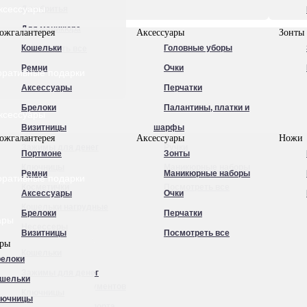
ксессуары
Для бритья
Для маникюра
ожгалантерея
Аксессуары
Зонты
Кошельки
Головные уборы
Посмотреть все
Ремни
Очки
оративные подарки
Аксессуары
Перчатки
Брелоки
Палантины, платки и
ксессуары
Визитницы
шарфы
ожгалантерея
Аксессуары
Ножи
Зажимы для денег
Ручки
Портмоне
Зонты
Ключницы
Маникюрные наборы
Ремни
Маникюрные наборы
оративные подарки
Косметички
Посмотреть все
Аксессуары
Очки
Кошельки нагрудные
Брелоки
Перчатки
ары
Несессеры
Визитницы
Посмотреть все
ары
Обложки для
Кошельки
елоки
автодокументов
Зажимы для денег
шельки
Обложки для документов
Ключницы
лючницы
Обложки для паспорта