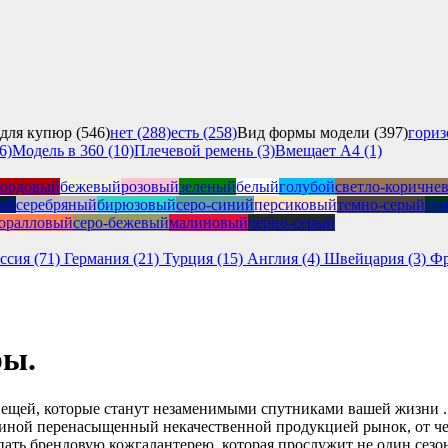
для купюр (546)
нет (288)
есть (258)
Вид формы модели (397)
гориз
6)
Модель в 360 (10)
Плечевой ремень (3)
Вмещает А4 (1)
бордовый
бежевый
розовый
зеленый
белый
голубой
светло-коричне
ий
серебряный
бирюзовый
серо-синий
персиковый
темно-серый
те
оралловый
серо-бежевый
малиновый
черно-серый
ссия (71)
Германия (21)
Турция (15)
Англия (4)
Швейцария (3)
Фр
ры.
вещей, которые станут незаменимыми спутниками вашей жизни .
у виной перенасыщенный некачественной продукцией рынок, от ч
пать брендовую кожгалантерею, которая прослужит не один сезон