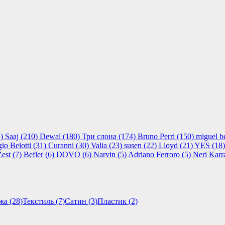
4)
Saaj (210)
Dewal (180)
Три слона (174)
Bruno Perri (150)
miguel b
gio Belotti (31)
Curanni (30)
Valia (23)
susen (22)
Lloyd (21)
YES (18
Zest (7)
Befler (6)
DOVO (6)
Narvin (5)
Adriano Ferroro (5)
Neri Karr
жа (28)
Текстиль (7)
Cатин (3)
Пластик (2)