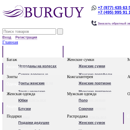
+7 (977) 435 63 
+7 (495) 995 91 
Заказать обратный з
Вход
Регистрация
Главная
Багаж
Сумки
Багаж
Женские сумки
М
Чемоданы на колесах
Женские сумки
Аксессуары
Сумки дорожные
Женские портфели
Зонты
Кожгалантерея
А
Сумки дорожные на
Клатчи
Зонты женские
Женские портмоне
Одежда
колесах.
Женские рюкзаки
Зонты мужские
Мужские портмоне
Женская одежда
Мужская одежда
О
Сумки - тележки
Посмотреть все
Посмотреть все
Женские ремни
Юбки
Поло
Акции
хозяйственные
Мужские ремни
Блузки
Сорочки
С
Подарки
Распродажа
Бьюти - кейсы
Обложки для
Брюки
Посмотреть все
Подарки дедушке
Женских сумок
Кейс-пилоты
автодокументов
Пальто
Для женщин