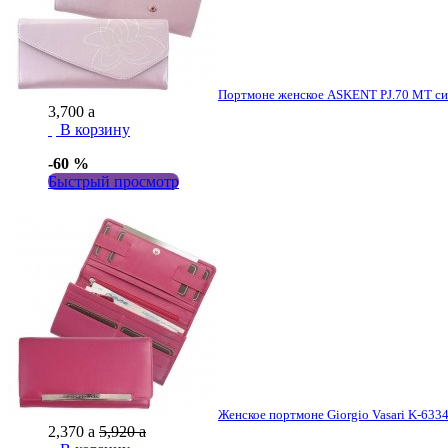
Портмоне женское ASKENT PJ.70 MT си
3,700
a
В корзину
-60 %
Быстрый просмотр
Женское портмоне Giorgio Vasari K-6334-
2,370
a
5,920
a