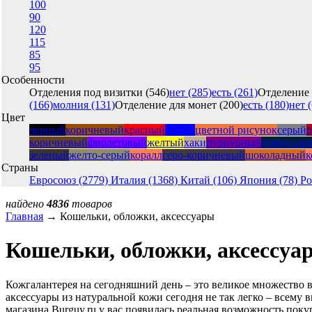
100
90
120
115
85
95
Особенности
Отделения под визитки (546)
нет (285)
есть (261)
Отделение 
(166)
молния (131)
Отделение для монет (200)
есть (180)
нет (
Цвет
черный
коричневый
красный
синий
цветной рисунок
серый
коричневый
фиолетовый
желтый
хаки
пурпурный
темно-син
зеленый
желто-серый
коралл
серо-коричневый
шоколадный
к
Страны
Евросоюз (2779)
Италия (1368)
Китай (106)
Япония (78)
Ро
найдено
4836
товаров
Главная
→ Кошельки, обложки, аксессуары
Кошельки, обложки, аксессуа
Кожгалантерея на сегодняшний день – это великое множество 
аксессуары из натуральной кожи сегодня не так легко – всем
магазина Burguy.ru у вас появилась реальная возможность поку