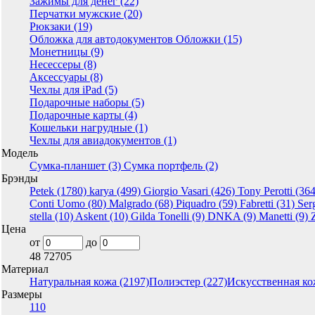
Зажимы для денег (22)
Перчатки мужские (20)
Рюкзаки (19)
Обложка для автодокументов Обложки (15)
Монетницы (9)
Несессеры (8)
Аксессуары (8)
Чехлы для iPad (5)
Подарочные наборы (5)
Подарочные карты (4)
Кошельки нагрудные (1)
Чехлы для авиадокументов (1)
Модель
Сумка-планшет (3)
Сумка портфель (2)
Брэнды
Petek (1780)
karya (499)
Giorgio Vasari (426)
Tony Perotti (36
Conti Uomo (80)
Malgrado (68)
Piquadro (59)
Fabretti (31)
Ser
stella (10)
Askent (10)
Gilda Tonelli (9)
DNKA (9)
Manetti (9)
Цена
от
до
48
72705
Материал
Натуральная кожа (2197)
Полиэстер (227)
Искусственная ко
Размеры
110