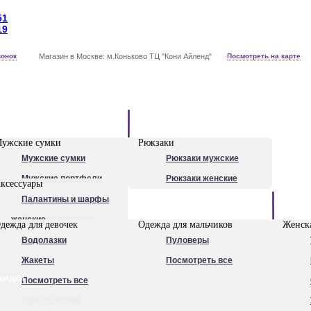
51
19
вонок
Магазин в Москве: м.Коньково ТЦ "Кони Айленд"
Посмотреть на карте
Рюкзаки
ужские сумки
Рюкзаки
Мужские сумки
Рюкзаки мужские
Мужские портфели
Рюкзаки женские
ксессуары
Сумки для ноутбуков
Палантины и шарфы
Обувь
Рюкзаки мужские
женские
дежда для девочек
Одежда для мальчиков
Женска
Посмотреть все
Очки
Водолазки
Пуловеры
Ножи
Жакеты
Посмотреть все
кидки
Ручки
Посмотреть все
Уход за кожей