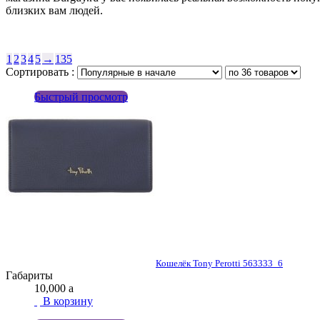
близких вам людей.
1
2
3
4
5
→
135
Сортировать :
Быстрый просмотр
Кошелёк Tony Perotti 563333_6
Габариты
10,000
a
В корзину