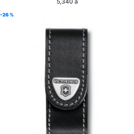
5,340
a
-26 %