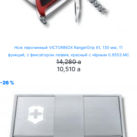
Нож перочинный VICTORINOX RangerGrip 61, 130 мм, 11
функций, с фиксатором лезвия, красный с чёрным 0.9553.MC
14,280
a
10,510
a
-26 %