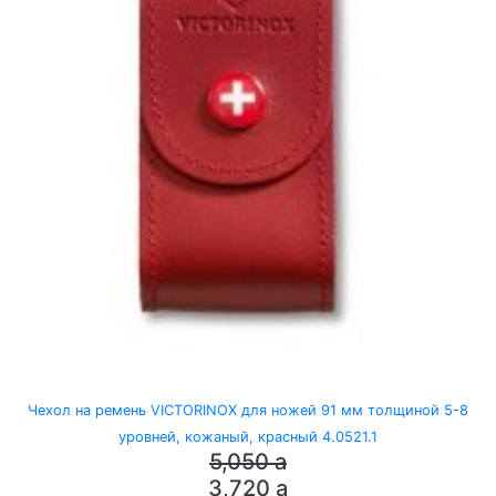
Чехол на ремень VICTORINOX для ножей 91 мм толщиной 5-8
уровней, кожаный, красный 4.0521.1
5,050
a
3,720
a