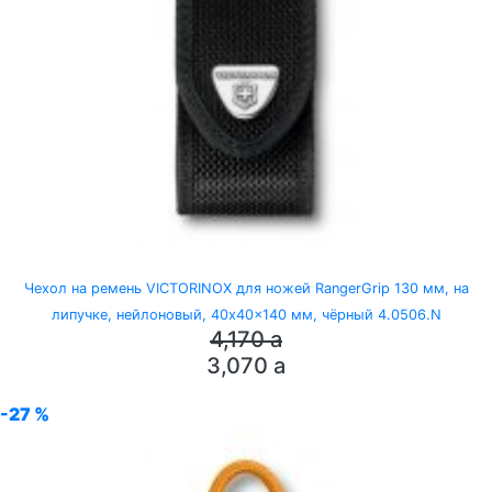
Чехол на ремень VICTORINOX для ножей RangerGrip 130 мм, на
липучке, нейлоновый, 40x40x140 мм, чёрный 4.0506.N
4,170
a
3,070
a
-27 %