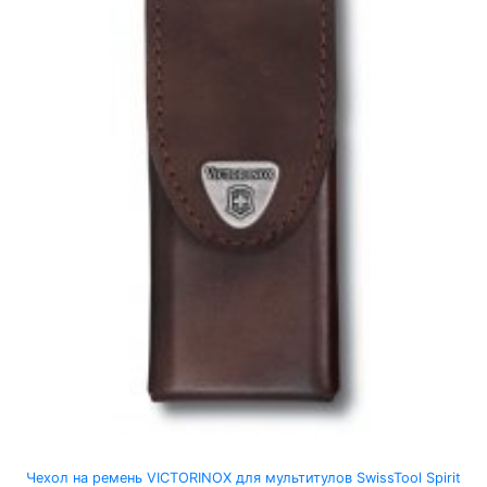
Чехол на ремень VICTORINOX для мультитулов SwissTool Spirit