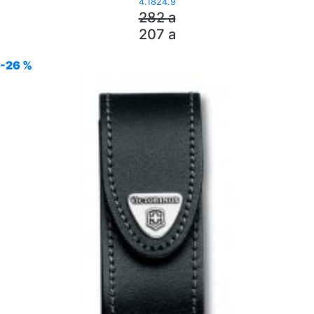
4.1824.9
282
a
207
a
-26 %