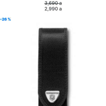
3,690
a
2,990
a
-26 %