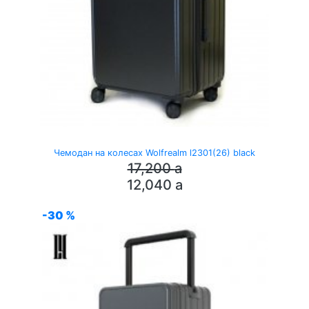
Чемодан на колесах Wolfrealm l2301(26) black
17,200
a
12,040
a
-30 %