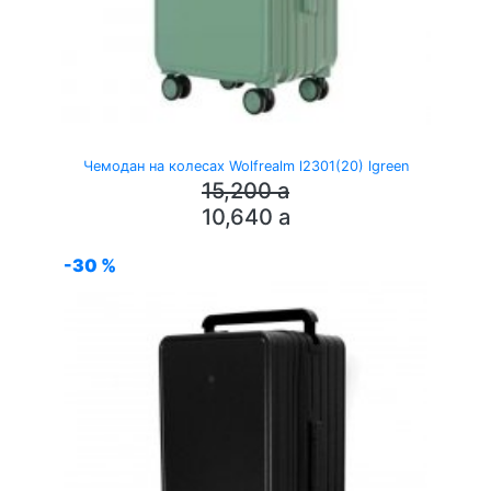
Чемодан на колесах Wolfrealm l2301(20) lgreen
15,200
a
10,640
a
-30 %