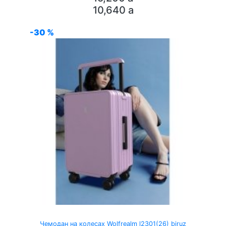
10,640
a
-30 %
Чемодан на колесах Wolfrealm l2301(26) biruz