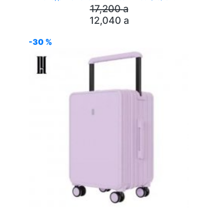
17,200
a
12,040
a
-30 %