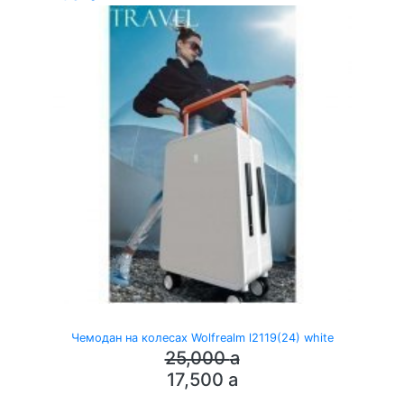
Чемодан на колесах Wolfrealm l2119(24) white
25,000
a
17,500
a