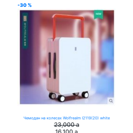
-30 %
Чемодан на колесах Wolfrealm l2119(20) white
23,000
a
16,100
a