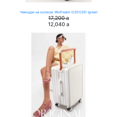
Чемодан на колесах Wolfrealm l2301(26) lgreen
17,200
a
12,040
a