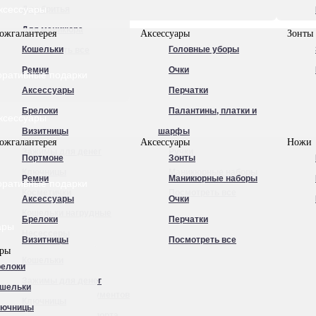
ксессуары
Для бритья
Для маникюра
ожгалантерея
Аксессуары
Зонты
Кошельки
Головные уборы
Посмотреть все
Ремни
Очки
оративные подарки
Аксессуары
Перчатки
Брелоки
Палантины, платки и
ксессуары
Визитницы
шарфы
ожгалантерея
Аксессуары
Ножи
Зажимы для денег
Ручки
Портмоне
Зонты
Ключницы
Маникюрные наборы
Ремни
Маникюрные наборы
оративные подарки
Косметички
Посмотреть все
Аксессуары
Очки
Кошельки нагрудные
Брелоки
Перчатки
ары
Несессеры
Визитницы
Посмотреть все
ары
Обложки для
Кошельки
елоки
автодокументов
Зажимы для денег
шельки
Обложки для документов
Ключницы
лючницы
Обложки для паспорта