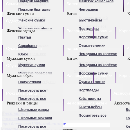
Подарки бабушке
Женских кошельков
Сумки
Портпледы
Багаж
А
Обложки для паспорта
Посмотреть все
Подарки братишке
Чемоданов
Чехлы для чемоданов
Визитницы
Женские сумки
Багаж
К
Подарки сестре
Мужских ремней
Чемоданы для детей
Женские сумки
Бьюти-кейсы
Одежда
Перчатки женские
Подарки маме
Посмотреть все
Термосумки
Женские портфели
Портпледы
Перчатки мужские
Распродажа
Новинки
Корп
Женская одежда
Подарки папе
Посмотреть все
Клатчи
Дорожные сумки
Платья
Посмотреть все
Для мужчин
Подарки единственной
Женские рюкзаки
Сумки-тележки
Сарафаны
Сумки и портфели
Багаж
А
Посмотреть все
Чемоданы на колесах
Юбки
Мужские сумки
Багаж
К
Аксессуары для
Блузки
Мужские сумки
Чемоданы на колёсах
Обувь
чемоданов
Брюки
Мужские портфели
Дорожные сумки
Распродажа
Новинки
Корп
Мужская обувь
Посмотреть все
Футболки
Сумки для ноутбуков
Сумки-тележки
Полуботинки
Для детей
Туники
Рюкзаки мужские
Портпледы
Посмотреть все
Рюкзаки и ранцы
Аксессу
Посмотреть все
Посмотреть все
Кейс-пилоты
Чемоданы для детей
Рюкзаки и ранцы
Аксессу
Бьюти-Кейсы
Школьные ранцы
Бр
бесплатная
Посмотреть все
доставка
Школьные рюкзаки
оплата
Ко
при доставке
100% подлинные
Посмотреть все
К
товары
Кошельки, обложки, аксессуары