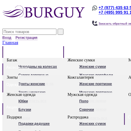
+7 (977) 435 63 
+7 (495) 995 91 
Заказать обратный з
Вход
Регистрация
Главная
Багаж
Сумки
Багаж
Женские сумки
М
Чемоданы на колесах
Женские сумки
Аксессуары
Сумки дорожные
Женские портфели
Зонты
Кожгалантерея
А
Сумки дорожные на
Клатчи
Зонты женские
Женские портмоне
Одежда
колесах.
Женские рюкзаки
Зонты мужские
Мужские портмоне
Женская одежда
Мужская одежда
О
Сумки - тележки
Посмотреть все
Посмотреть все
Женские ремни
Юбки
Поло
Акции
хозяйственные
Мужские ремни
Блузки
Сорочки
С
Подарки
Распродажа
Бьюти - кейсы
Обложки для
Брюки
Посмотреть все
Подарки дедушке
Женских сумок
Кейс-пилоты
автодокументов
Пальто
Для женщин