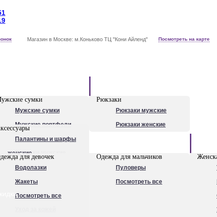
51
19
вонок
Магазин в Москве: м.Коньково ТЦ "Кони Айленд"
Посмотреть на карте
Рюкзаки
ужские сумки
Рюкзаки
Мужские сумки
Рюкзаки мужские
Мужские портфели
Рюкзаки женские
ксессуары
Сумки для ноутбуков
Палантины и шарфы
Обувь
Рюкзаки мужские
женские
дежда для девочек
Одежда для мальчиков
Женска
Посмотреть все
Очки
Водолазки
Пуловеры
Ножи
Жакеты
Посмотреть все
кидки
Ручки
Посмотреть все
Уход за кожей