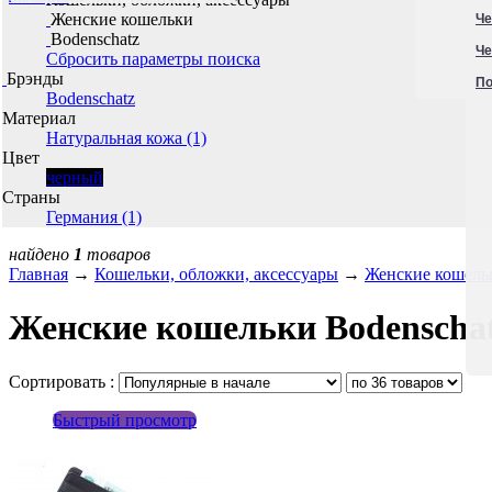
Женские кошельки
Че
Bodenschatz
Че
Сбросить параметры поиска
Брэнды
По
Bodenschatz
Материал
Натуральная кожа (1)
Цвет
черный
Страны
Германия (1)
найдено
1
товаров
Главная
→
Кошельки, обложки, аксессуары
→
Женские кошель
Женские кошельки Bodenschat
Сортировать :
Быстрый просмотр