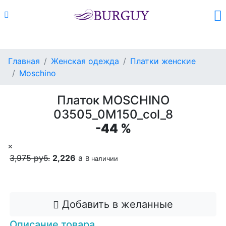
Каталог
Поиск
Корзина (
0
)
Главная
Женская одежда
Платки женские
Moschino
Платок MOSCHINO
03505_0M150_col_8
-44 %
×
3,975 руб.
2,226
a
В наличии
Добавить в корзину
Добавить в желанные
Описание товара