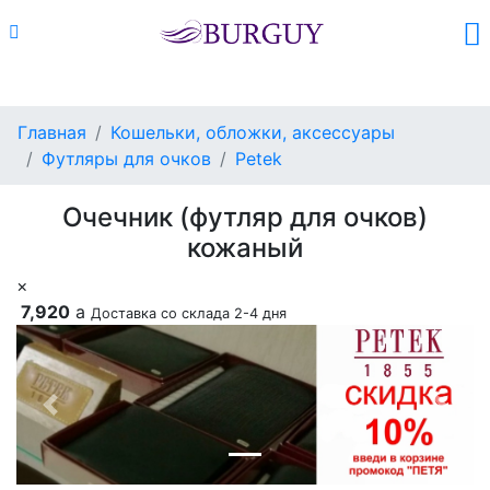
Каталог
Поиск
Корзина (
0
)
Главная
Кошельки, обложки, аксессуары
Футляры для очков
Petek
Очечник (футляр для очков)
кожаный
×
7,920
a
Доставка со склада 2-4 дня
Previous
Next