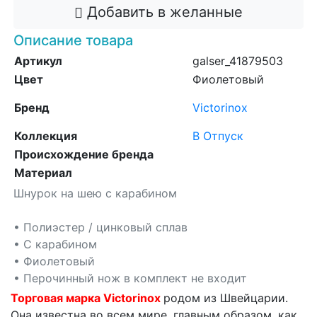
Добавить в желанные
Описание товара
Артикул
galser_41879503
Цвет
Фиолетовый
Бренд
Victorinox
Коллекция
В Отпуск
Происхождение бренда
Материал
Шнурок на шею с карабином
• Полиэстер / цинковый сплав
• С карабином
• Фиолетовый
• Перочинный нож в комплект не входит
Торговая марка Victorinox
родом из Швейцарии.
Она известна во всем мире, главным образом, как