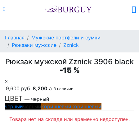
Каталог
Поиск
Корзина (
0
)
Главная
Мужские портфели и сумки
Рюкзаки мужские
Zznick
Рюкзак мужской Zznick 3906 black
-15 %
×
9,600 руб.
8,200
a
В наличии
ЦВЕТ
— черный
черный
черный
коричневый
коричневый
Товара нет на складе или временно недоступен.
Сделать предзаказ