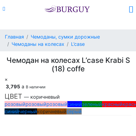
Каталог
Поиск
Корзина (
0
)
Главная
Чемоданы, сумки дорожные
Чемоданы на колесах
L’case
Чемодан на колесах L’case Krabi S
(18) coffe
×
3,795
a
В наличии
ЦВЕТ
— коричневый
розовый
розовый
розовый
синий
зеленый
красный
крас
синий
черный
коричневый
серый
Добавить в корзину