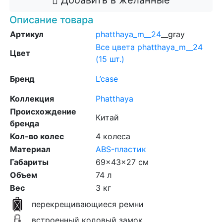
Добавить в желанные
Описание товара
Артикул
phatthaya_m__24
__gray
Все цвета phatthaya_m__24
Цвет
(15 шт.)
Бренд
L’case
Коллекция
Phatthaya
Происхождение
Китай
бренда
Кол-во колес
4 колеса
Материал
ABS-пластик
Габариты
69x43x27 см
Объем
74 л
Вес
3 кг
перекрещивающиеся ремни
встроенный кодовый замок