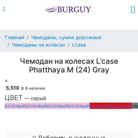
Каталог
Поиск
Корзина (
0
)
Главная
Чемоданы, сумки дорожные
Чемоданы на колесах
L’case
Чемодан на колесах L’case
Phatthaya M (24) Gray
×
5,510
a
В наличии
ЦВЕТ
— серый
розовый
розовый
розовый
розовый
красный
красный
се
Добавить в корзину