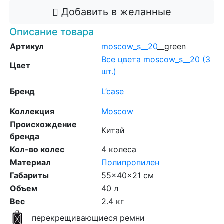
Добавить в желанные
Описание товара
Артикул
moscow_s__20
__green
Все цвета moscow_s__20 (3
Цвет
шт.)
Бренд
L’case
Коллекция
Moscow
Происхождение
Китай
бренда
Кол-во колес
4 колеса
Материал
Полипропилен
Габариты
55x40x21 см
Объем
40 л
Вес
2.4 кг
перекрещивающиеся ремни