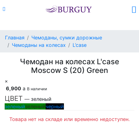
Каталог
Поиск
Корзина (
0
)
Главная
Чемоданы, сумки дорожные
Чемоданы на колесах
L’case
Чемодан на колесах L'case
Moscow S (20) Green
×
6,900
a
В наличии
ЦВЕТ
— зеленый
зеленый
зеленый
черный
Товара нет на складе или временно недоступен.
Сделать предзаказ