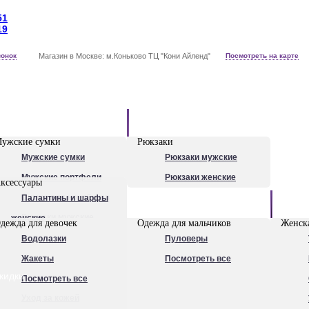
51
19
вонок
Магазин в Москве: м.Коньково ТЦ "Кони Айленд"
Посмотреть на карте
Рюкзаки
ужские сумки
Рюкзаки
Мужские сумки
Рюкзаки мужские
Мужские портфели
Рюкзаки женские
ксессуары
Сумки для ноутбуков
Палантины и шарфы
Обувь
Рюкзаки мужские
женские
дежда для девочек
Одежда для мальчиков
Женска
Посмотреть все
Очки
Водолазки
Пуловеры
Ножи
Жакеты
Посмотреть все
кидки
Ручки
Посмотреть все
Уход за кожей