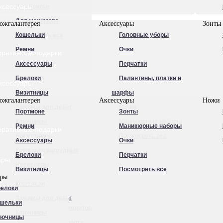
ксессуары
Для бритья
Для маникюра
ожгалантерея
Аксессуары
Зонты
Кошельки
Головные уборы
Посмотреть все
Ремни
Очки
оративные подарки
Аксессуары
Перчатки
Брелоки
Палантины, платки и
ксессуары
Визитницы
шарфы
ожгалантерея
Аксессуары
Ножи
Зажимы для денег
Ручки
Портмоне
Зонты
Ключницы
Маникюрные наборы
Ремни
Маникюрные наборы
оративные подарки
Косметички
Посмотреть все
Аксессуары
Очки
Кошельки нагрудные
Брелоки
Перчатки
ары
Несессеры
Визитницы
Посмотреть все
ары
Обложки для
Кошельки
елоки
автодокументов
Зажимы для денег
шельки
Обложки для документов
Ключницы
лючницы
Обложки для паспорта