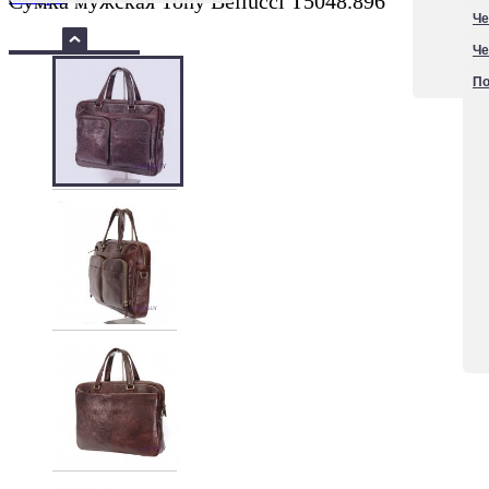
Сумка мужская Tony Bellucci T5048.896
Че
Че
По