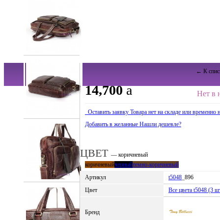
← К спис
14,700
a
Нет в 
Оставить заявку
Товара нет на складе или временно 
Добавить в желанные
Нашли дешевле?
ЦВЕТ
— коричневый
коричневый
черный
темно-коричневый
Артикул
t5048
_896
Цвет
Все цвета t5048 (3 шт
Бренд