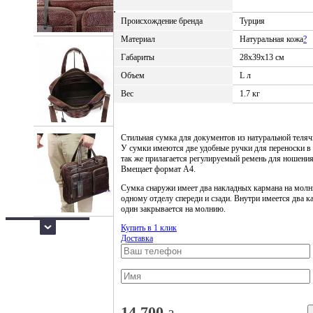
Происхождение бренда
Турция
Материал
Натуральная кожа
?
Габариты
28x39x13 см
Объем
L л
Вес
1.7 кг
Стильная сумка для документов из натуральной теляч
У сумки имеются две удобные ручки для переноски в 
так же прилагается регулируемый ремень для ношения
Вмещает формат А4.
Сумка снаружи имеет два накладных кармана на молн
одному отделу спереди и сзади. Внутри имеется два к
один закрывается на молнию.
Купить в 1 клик
Доставка
14,700
a