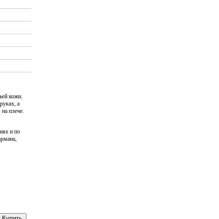
ьей кожи.
руках, а
 на плече.
иях и по
армана,
Купить