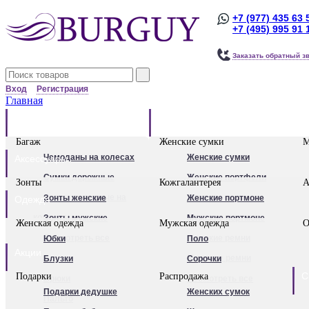
+7 (977) 435 63 
+7 (495) 995 91 
Заказать обратный з
Вход
Регистрация
Главная
Багаж
Сумки
Багаж
Женские сумки
М
Чемоданы на колесах
Женские сумки
Аксессуары
Сумки дорожные
Женские портфели
Зонты
Кожгалантерея
А
Сумки дорожные на
Клатчи
Зонты женские
Женские портмоне
Одежда
колесах.
Женские рюкзаки
Зонты мужские
Мужские портмоне
Женская одежда
Мужская одежда
О
Сумки - тележки
Посмотреть все
Посмотреть все
Женские ремни
Юбки
Поло
Акции
хозяйственные
Мужские ремни
Блузки
Сорочки
С
Подарки
Распродажа
Бьюти - кейсы
Обложки для
Брюки
Посмотреть все
Подарки дедушке
Женских сумок
Кейс-пилоты
автодокументов
Пальто
Для женщин