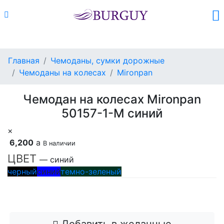
Каталог
Поиск
Корзина (
0
)
Главная
Чемоданы, сумки дорожные
Чемоданы на колесах
Mironpan
Чемодан на колесах Mironpan
50157-1-M синий
×
6,200
a
В наличии
ЦВЕТ
— синий
черный
синий
темно-зеленый
Добавить в корзину