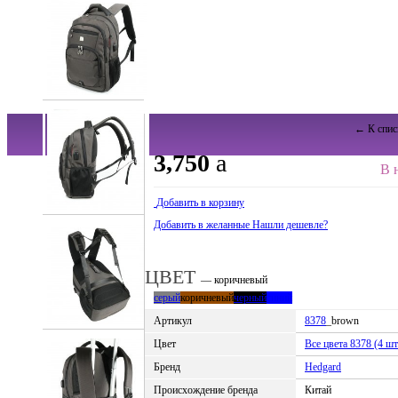
← К спис
3,750
a
В 
Добавить в корзину
Добавить в желанные
Нашли дешевле?
ЦВЕТ
— коричневый
серый
коричневый
черный
синий
Артикул
8378
_brown
Цвет
Все цвета 8378 (4 шт
Бренд
Hedgard
Происхождение бренда
Китай