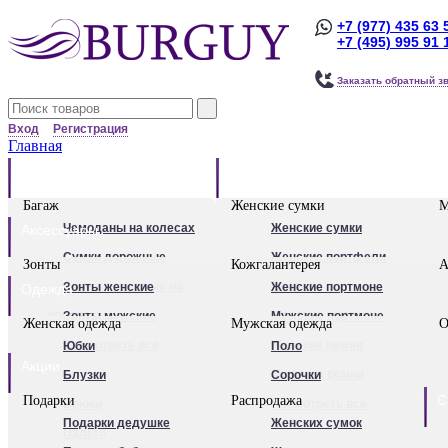
+7 (977) 435 63 
+7 (495) 995 91 
Заказать обратный з
Вход
Регистрация
Главная
Багаж
Сумки
Багаж
Женские сумки
М
Чемоданы на колесах
Женские сумки
Аксессуары
Сумки дорожные
Женские портфели
Зонты
Кожгалантерея
А
Сумки дорожные на
Клатчи
Зонты женские
Женские портмоне
Одежда
колесах.
Женские рюкзаки
Зонты мужские
Мужские портмоне
Женская одежда
Мужская одежда
О
Сумки - тележки
Посмотреть все
Посмотреть все
Женские ремни
Юбки
Поло
Акции
хозяйственные
Мужские ремни
Блузки
Сорочки
С
Подарки
Распродажа
Бьюти - кейсы
Обложки для
Брюки
Посмотреть все
Подарки дедушке
Женских сумок
Кейс-пилоты
автодокументов
Пальто
Для женщин