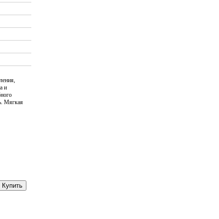
ления,
а и
бного
ь. Мягкая
Купить