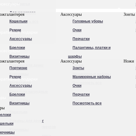
ксессуары
Для бритья
Для маникюра
ожгалантерея
Аксессуары
Зонты
Кошельки
Головные уборы
Посмотреть все
Ремни
Очки
оративные подарки
Аксессуары
Перчатки
Брелоки
Палантины, платки и
ксессуары
Визитницы
шарфы
ожгалантерея
Аксессуары
Ножи
Зажимы для денег
Ручки
Портмоне
Зонты
Ключницы
Маникюрные наборы
Ремни
Маникюрные наборы
оративные подарки
Косметички
Посмотреть все
Аксессуары
Очки
Кошельки нагрудные
Брелоки
Перчатки
ары
Несессеры
Визитницы
Посмотреть все
ары
Обложки для
Кошельки
елоки
автодокументов
Зажимы для денег
шельки
Обложки для документов
Ключницы
лючницы
Обложки для паспорта