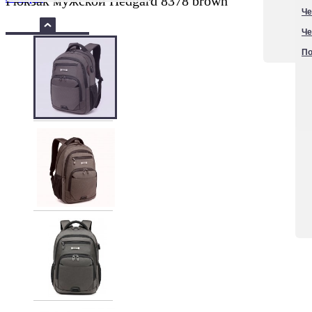
Рюкзак мужской Hedgard 8378 brown
Че
Че
По