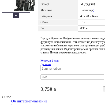
Размер
M (средний)
Материал
Полиэстер
?
Габариты
43 х 28 х 14 см
Объем
16 л
Вес
0.95 кг
Городской рюкзак Hedgard имеет два внутренних отде
фурнитура металлическая, есть отделение для ноутбук
множество небольших карманов для организации удо
размещения вещей. Водонепроницаемая прочная ткан
спинка. Плечевые ремни с фиксатором.
Купить в 1 клик
Доставка
3,750
a
О нас
Об интернет-магазине