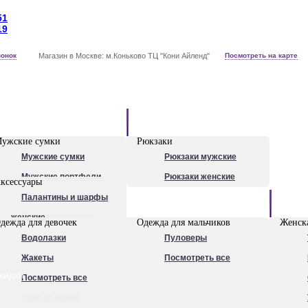
51
19
вонок
Магазин в Москве: м.Коньково ТЦ "Кони Айленд"
Посмотреть на карте
Рюкзаки
ужские сумки
Рюкзаки
Мужские сумки
Рюкзаки мужские
Мужские портфели
Рюкзаки женские
ксессуары
Сумки для ноутбуков
Палантины и шарфы
Обувь
Рюкзаки мужские
женские
дежда для девочек
Одежда для мальчиков
Женска
Посмотреть все
Очки
Водолазки
Пуловеры
Ножи
Жакеты
Посмотреть все
кидки
Ручки
Посмотреть все
Уход за кожей