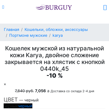
Каталог
Поиск
Корзина (
0
)
Главная
Кошельки, обложки, аксессуары
Портмоне мужские
karya
Кошелек мужской из натуральной
кожи Karya, двойное сложение
закрывается на хлястик с кнопкой
0440k_45
-10 %
×
7,840 руб.
7,056
a
Доставка со склада 2-4 дня
ЦВЕТ
— черный
черный
черный