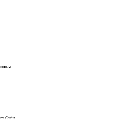
ртонным
rre Cardin