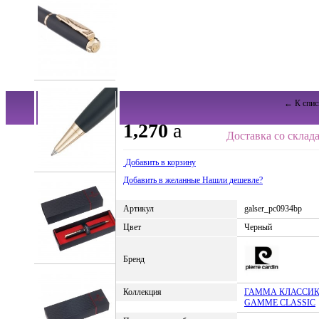
← К спис
1,270
a
Доставка со склада
Добавить в корзину
Добавить в желанные
Нашли дешевле?
Артикул
galser_pc0934bp
Цвет
Черный
Бренд
Коллекция
ГАММА КЛАССИКА
GAMME CLASSIC