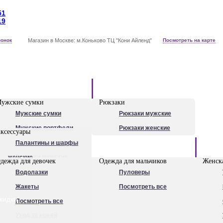
51
19
вонок
Магазин в Москве: м.Коньково ТЦ "Кони Айленд"
Посмотреть на карте
Рюкзаки
ужские сумки
Рюкзаки
Мужские сумки
Рюкзаки мужские
Мужские портфели
Рюкзаки женские
ксессуары
Сумки для ноутбуков
Палантины и шарфы
Обувь
Рюкзаки мужские
женские
дежда для девочек
Одежда для мальчиков
Женска
Посмотреть все
Очки
Водолазки
Пуловеры
Ножи
Жакеты
Посмотреть все
кидки
Ручки
Посмотреть все
Уход за кожей