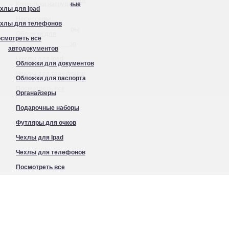
МА КЛАССИКА | GAMME CLASSIC». Цвет - черный.У
Кошельки нагрудные
хлы для Ipad
Органайзеры
Несессеры
хлы для телефонов
Подарочные наборы
Обложки для
смотреть все
Футляры для очков
автодокументов
Чехлы для Ipad
Обложки для документов
Чехлы для телефонов
Обложки для паспорта
Посмотреть все
Органайзеры
Подарочные наборы
Футляры для очков
Чехлы для Ipad
Чехлы для телефонов
Посмотреть все