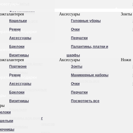
ксессуары
Для бритья
Для маникюра
ожгалантерея
Аксессуары
Зонты
Кошельки
Головные уборы
Посмотреть все
Ремни
Очки
оративные подарки
Аксессуары
Перчатки
Брелоки
Палантины, платки и
ксессуары
Визитницы
шарфы
ожгалантерея
Аксессуары
Ножи
Зажимы для денег
Ручки
Портмоне
Зонты
Ключницы
Маникюрные наборы
Ремни
Маникюрные наборы
оративные подарки
Косметички
Посмотреть все
Аксессуары
Очки
Кошельки нагрудные
Брелоки
Перчатки
ары
Несессеры
Визитницы
Посмотреть все
ары
Обложки для
Кошельки
елоки
автодокументов
Зажимы для денег
шельки
Обложки для документов
Ключницы
лючницы
Обложки для паспорта