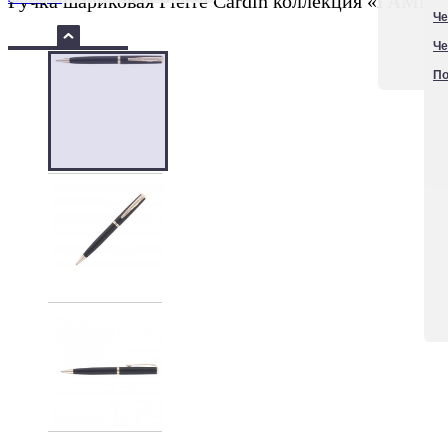
Ручка шариковая Pierre Cardin коллекция «ГАМ
Че
Че
По