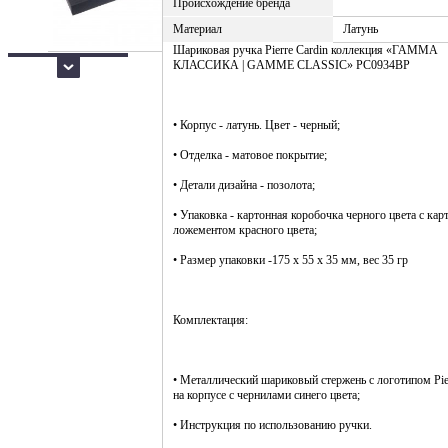
Происхождение бренда
Материал
Латунь
Шариковая ручка Pierre Cardin коллекция «ГАММА
КЛАССИКА | GAMME CLASSIC» PC0934BP
• Корпус - латунь. Цвет - черный;
• Отделка - матовое покрытие;
• Детали дизайна - позолота;
• Упаковка - картонная коробочка черного цвета с ка
ложементом красного цвета;
• Размер упаковки -175 х 55 х 35 мм, вес 35 гр
Комплектация:
• Металлический шариковый стержень с логотипом Pie
на корпусе с чернилами синего цвета;
• Инструкция по использованию ручки.