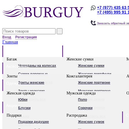
+7 (977) 435 63 
+7 (495) 995 91 
Заказать обратный з
Вход
Регистрация
Главная
Багаж
Сумки
Багаж
Женские сумки
М
Чемоданы на колесах
Женские сумки
Аксессуары
Сумки дорожные
Женские портфели
Зонты
Кожгалантерея
А
Сумки дорожные на
Клатчи
Зонты женские
Женские портмоне
Одежда
колесах.
Женские рюкзаки
Зонты мужские
Мужские портмоне
Женская одежда
Мужская одежда
О
Сумки - тележки
Посмотреть все
Посмотреть все
Женские ремни
Юбки
Поло
Акции
хозяйственные
Мужские ремни
Блузки
Сорочки
С
Подарки
Распродажа
Бьюти - кейсы
Обложки для
Брюки
Посмотреть все
Подарки дедушке
Женских сумок
Кейс-пилоты
автодокументов
Пальто
Для женщин