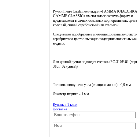
Ручки Pierre Cardin коллекции «ГАММА КЛАССИКА
GAMME CLASSIC» имеют классическую форму и
представлены в самых основных корпоративных цвета
красный, синий, серебристый или стальной.
Специально подобранные элементы дизайна золотисто
серебристого цветов выгодно подчеркивают стиль ка
модели.
Для данной ручки подходят стержни PC-310Р-01 (чер
310Р-02 (синий)
Толщина пишущего узла (толщина линии) - 0,9 мм
Диаметр шарика - 1 мм
Купить в 1 клик
Доставка