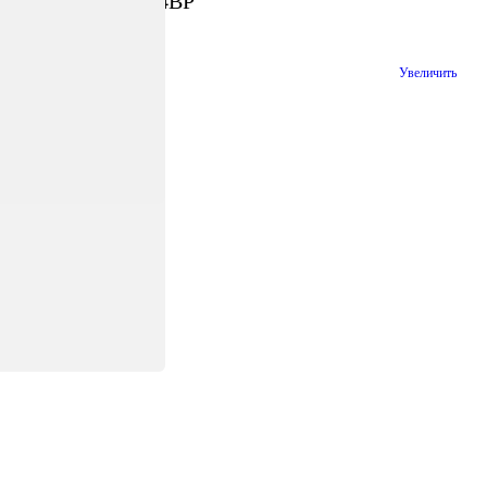
паковка Е PC0934BP
Увеличить