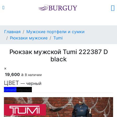
Каталог
Поиск
Корзина (
0
)
Главная
Мужские портфели и сумки
Рюкзаки мужские
Tumi
Рюкзак мужской Tumi 222387 D
black
×
19,600
a
В наличии
ЦВЕТ
— черный
синий
черный