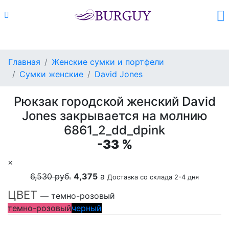
Каталог
Поиск
Корзина (
0
)
Главная
Женские сумки и портфели
Сумки женские
David Jones
Рюкзак городской женский David
Jones закрывается на молнию
6861_2_dd_dpink
-33 %
×
6,530 руб.
4,375
a
Доставка со склада 2-4 дня
ЦВЕТ
— темно-розовый
темно-розовый
черный