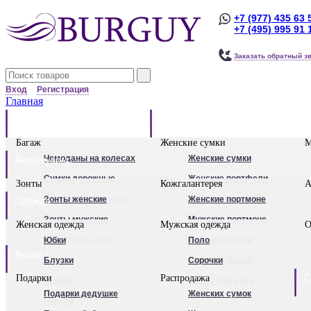
+7 (977) 435 63 
+7 (495) 995 91 
Заказать обратный з
Вход
Регистрация
Главная
Багаж
Сумки
Багаж
Женские сумки
М
Чемоданы на колесах
Женские сумки
Аксессуары
Сумки дорожные
Женские портфели
Зонты
Кожгалантерея
А
Сумки дорожные на
Клатчи
Зонты женские
Женские портмоне
Одежда
колесах.
Женские рюкзаки
Зонты мужские
Мужские портмоне
Женская одежда
Мужская одежда
О
Сумки - тележки
Посмотреть все
Посмотреть все
Женские ремни
Юбки
Поло
Акции
хозяйственные
Мужские ремни
Блузки
Сорочки
С
Подарки
Распродажа
Бьюти - кейсы
Обложки для
Брюки
Посмотреть все
Подарки дедушке
Женских сумок
Кейс-пилоты
автодокументов
Пальто
Для женщин