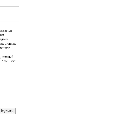
рывается
ном
адони.
них стенках
емешков
л, темный-
 7 см. Вес:
Купить