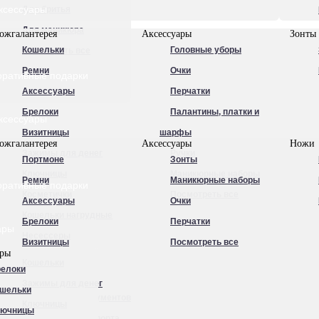
ксессуары
Для бритья
Для маникюра
ожгалантерея
Аксессуары
Зонты
Кошельки
Головные уборы
Посмотреть все
Ремни
Очки
оративные подарки
Аксессуары
Перчатки
Брелоки
Палантины, платки и
ксессуары
Визитницы
шарфы
ожгалантерея
Аксессуары
Ножи
Зажимы для денег
Ручки
Портмоне
Зонты
Ключницы
Маникюрные наборы
Ремни
Маникюрные наборы
оративные подарки
Косметички
Посмотреть все
Аксессуары
Очки
Кошельки нагрудные
Брелоки
Перчатки
ары
Несессеры
Визитницы
Посмотреть все
ары
Обложки для
Кошельки
елоки
автодокументов
Зажимы для денег
шельки
Обложки для документов
Ключницы
лючницы
Обложки для паспорта