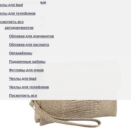
закрывается на молнию и клапан с магнитами 3079
Кошельки нагрудные
хлы для Ipad
Органайзеры
Несессеры
хлы для телефонов
Подарочные наборы
Обложки для
смотреть все
Футляры для очков
автодокументов
Чехлы для Ipad
Обложки для документов
Чехлы для телефонов
Обложки для паспорта
Посмотреть все
Органайзеры
Подарочные наборы
Футляры для очков
Чехлы для Ipad
Чехлы для телефонов
Посмотреть все