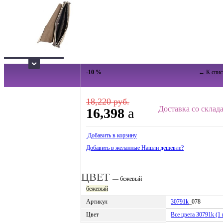
-10 %
← К спис
18,220 руб.
Доставка со склада
16,398
a
Добавить в корзину
Добавить в желанные
Нашли дешевле?
ЦВЕТ
— бежевый
бежевый
Артикул
30791k
_078
Цвет
Все цвета 30791k (1 