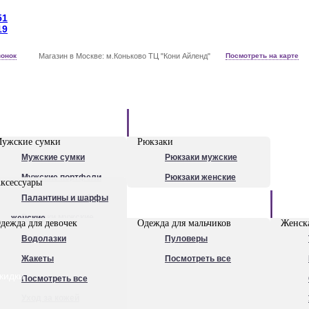
51
19
вонок
Магазин в Москве: м.Коньково ТЦ "Кони Айленд"
Посмотреть на карте
Рюкзаки
ужские сумки
Рюкзаки
Мужские сумки
Рюкзаки мужские
Мужские портфели
Рюкзаки женские
ксессуары
Сумки для ноутбуков
Палантины и шарфы
Обувь
Рюкзаки мужские
женские
дежда для девочек
Одежда для мальчиков
Женска
Посмотреть все
Очки
Водолазки
Пуловеры
Ножи
Жакеты
Посмотреть все
кидки
Ручки
Посмотреть все
Уход за кожей