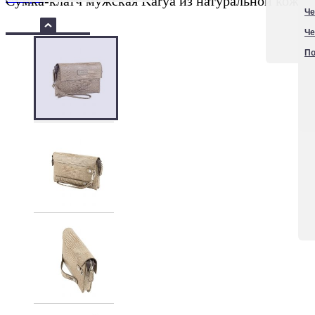
Сумка-клатч мужская Karya из натуральной кожи 
Че
Че
По