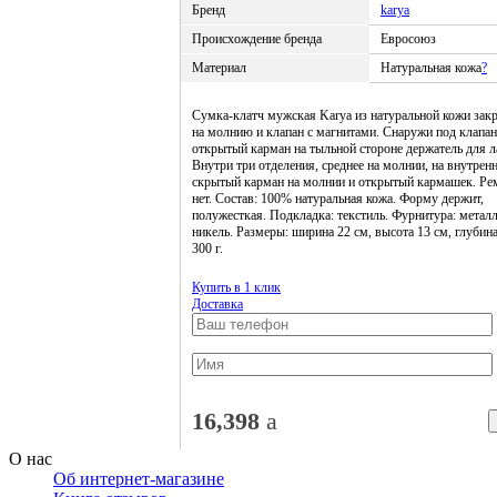
Бренд
karya
Происхождение бренда
Евросоюз
Материал
Натуральная кожа
?
Сумка-клатч мужская Karya из натуральной кожи зак
на молнию и клапан с магнитами. Снаружи под клапа
открытый карман на тыльной стороне держатель для л
Внутри три отделения, среднее на молнии, на внутрен
скрытый карман на молнии и открытый кармашек. Р
нет. Состав: 100% натуральная кожа. Форму держит,
полужесткая. Подкладка: текстиль. Фурнитура: метал
никель. Размеры: ширина 22 см, высота 13 см, глубина
300 г.
Купить в 1 клик
Доставка
16,398
a
О нас
Об интернет-магазине