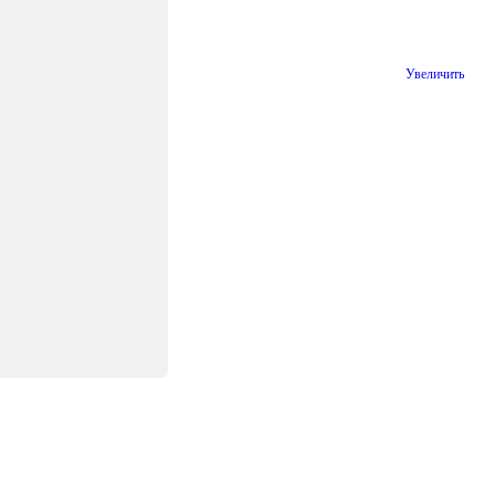
1k_078
Увеличить