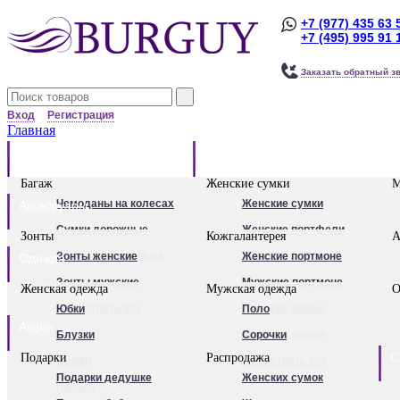
+7 (977) 435 63 
+7 (495) 995 91 
Заказать обратный з
Вход
Регистрация
Главная
Багаж
Сумки
Багаж
Женские сумки
М
Чемоданы на колесах
Женские сумки
Аксессуары
Сумки дорожные
Женские портфели
Зонты
Кожгалантерея
А
Сумки дорожные на
Клатчи
Зонты женские
Женские портмоне
Одежда
колесах.
Женские рюкзаки
Зонты мужские
Мужские портмоне
Женская одежда
Мужская одежда
О
Сумки - тележки
Посмотреть все
Посмотреть все
Женские ремни
Юбки
Поло
Акции
хозяйственные
Мужские ремни
Блузки
Сорочки
С
Подарки
Распродажа
Бьюти - кейсы
Обложки для
Брюки
Посмотреть все
Подарки дедушке
Женских сумок
Кейс-пилоты
автодокументов
Пальто
Для женщин