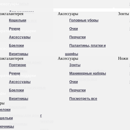
ксессуары
Для бритья
Для маникюра
ожгалантерея
Аксессуары
Зонты
Кошельки
Головные уборы
Посмотреть все
Ремни
Очки
оративные подарки
Аксессуары
Перчатки
Брелоки
Палантины, платки и
ксессуары
Визитницы
шарфы
ожгалантерея
Аксессуары
Ножи
Зажимы для денег
Ручки
Портмоне
Зонты
Ключницы
Маникюрные наборы
Ремни
Маникюрные наборы
оративные подарки
Косметички
Посмотреть все
Аксессуары
Очки
Кошельки нагрудные
Брелоки
Перчатки
ары
Несессеры
Визитницы
Посмотреть все
ары
Обложки для
Кошельки
елоки
автодокументов
Зажимы для денег
шельки
Обложки для документов
Ключницы
лючницы
Обложки для паспорта