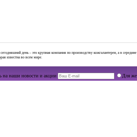
На сегодняшний день – это крупная компания по производству кожгалантереи, а в середи
рая известна во всем мире.
 на наши новости и акции
Для ж