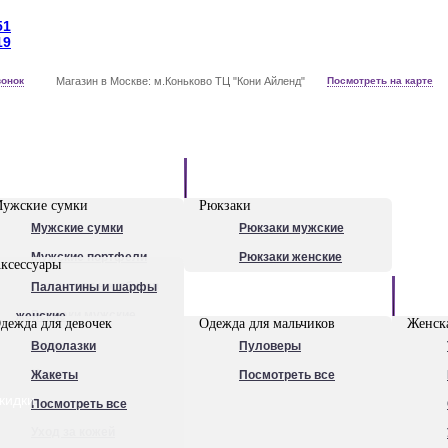
51
19
вонок
Магазин в Москве: м.Коньково ТЦ "Кони Айленд"
Посмотреть на карте
Рюкзаки
ужские сумки
Рюкзаки
Мужские сумки
Рюкзаки мужские
Мужские портфели
Рюкзаки женские
ксессуары
Сумки для ноутбуков
Палантины и шарфы
Обувь
Рюкзаки мужские
женские
дежда для девочек
Одежда для мальчиков
Женска
Посмотреть все
Очки
Водолазки
Пуловеры
Ножи
Жакеты
Посмотреть все
кидки
Ручки
Посмотреть все
Уход за кожей