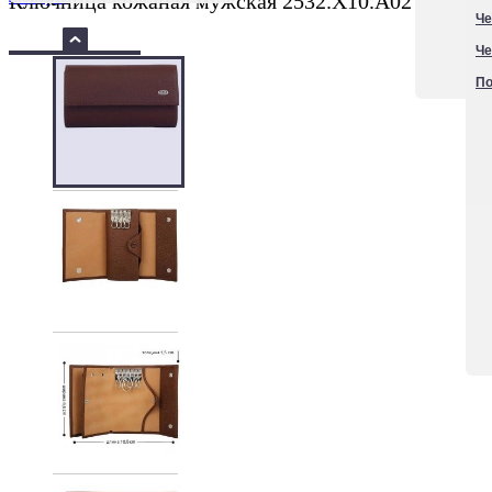
Ключница кожаная мужская 2532.X10.A02
Че
Че
По