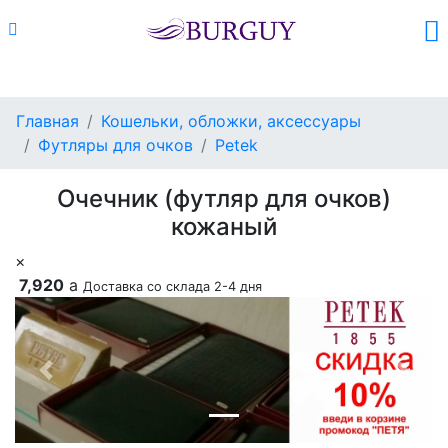
Каталог
Поиск
Корзина (
0
)
Главная
Кошельки, обложки, аксессуары
Футляры для очков
Petek
Очечник (футляр для очков)
кожаный
×
7,920
a
Доставка со склада 2-4 дня
Previous
Next