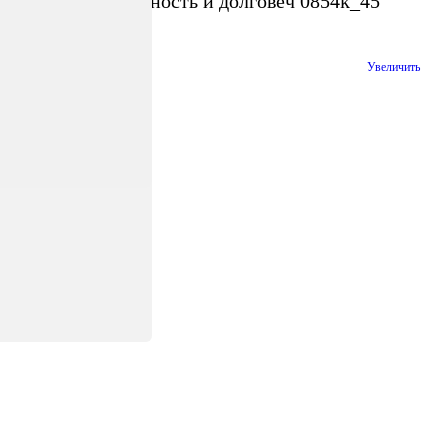
беспечивает прочность и долговеч 0854k_45
Увеличить