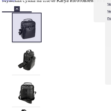
Мужская сумка на плечо Karya изготовлена из выс
Че
Че
По