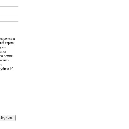
 отделения
тый карман
ружи
умки
го ремня
кстиль.
т,
лубина 10
Купить