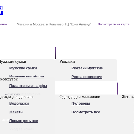
51
19
вонок
Магазин в Москве: м.Коньково ТЦ "Кони Айленд"
Посмотреть на карте
Рюкзаки
ужские сумки
Рюкзаки
Мужские сумки
Рюкзаки мужские
Мужские портфели
Рюкзаки женские
ксессуары
Сумки для ноутбуков
Палантины и шарфы
Обувь
Рюкзаки мужские
женские
дежда для девочек
Одежда для мальчиков
Женска
Посмотреть все
Очки
Водолазки
Пуловеры
Ножи
Жакеты
Посмотреть все
кидки
Ручки
Посмотреть все
Уход за кожей