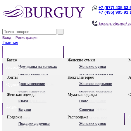
+7 (977) 435 63 
+7 (495) 995 91 
Заказать обратный з
Вход
Регистрация
Главная
Багаж
Сумки
Багаж
Женские сумки
М
Чемоданы на колесах
Женские сумки
Аксессуары
Сумки дорожные
Женские портфели
Зонты
Кожгалантерея
А
Сумки дорожные на
Клатчи
Зонты женские
Женские портмоне
Одежда
колесах.
Женские рюкзаки
Зонты мужские
Мужские портмоне
Женская одежда
Мужская одежда
О
Сумки - тележки
Посмотреть все
Посмотреть все
Женские ремни
Юбки
Поло
Акции
хозяйственные
Мужские ремни
Блузки
Сорочки
С
Подарки
Распродажа
Бьюти - кейсы
Обложки для
Брюки
Посмотреть все
Подарки дедушке
Женских сумок
Кейс-пилоты
автодокументов
Пальто
Для женщин