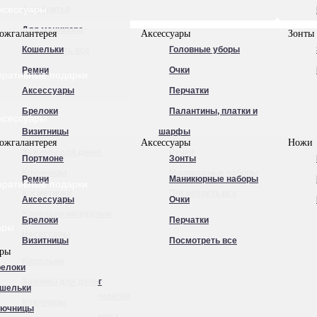
ксессуары
Для бритья
Для маникюра
ожгалантерея
Аксессуары
Зонты
Кошельки
Головные уборы
Посмотреть все
Ремни
Очки
оративные подарки
Аксессуары
Перчатки
Брелоки
Палантины, платки и
ксессуары
Визитницы
шарфы
ожгалантерея
Аксессуары
Ножи
Зажимы для денег
Ручки
Портмоне
Зонты
Ключницы
Маникюрные наборы
Ремни
Маникюрные наборы
оративные подарки
Косметички
Посмотреть все
Аксессуары
Очки
Кошельки нагрудные
Брелоки
Перчатки
ары
Несессеры
Визитницы
Посмотреть все
ары
Обложки для
Кошельки
елоки
автодокументов
Зажимы для денег
шельки
Обложки для документов
Ключницы
лючницы
Обложки для паспорта