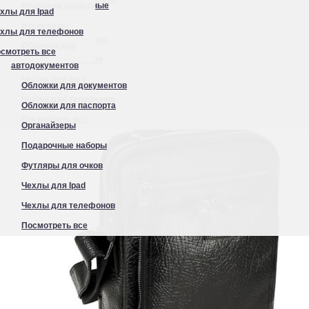
ококачественной 100% натуральной кожи, которая о
Кошельки нагрудные
хлы для Ipad
Органайзеры
Несессеры
хлы для телефонов
Подарочные наборы
Обложки для
смотреть все
Футляры для очков
автодокументов
Чехлы для Ipad
Обложки для документов
Чехлы для телефонов
Обложки для паспорта
Посмотреть все
Органайзеры
Подарочные наборы
Футляры для очков
Чехлы для Ipad
Чехлы для телефонов
Посмотреть все