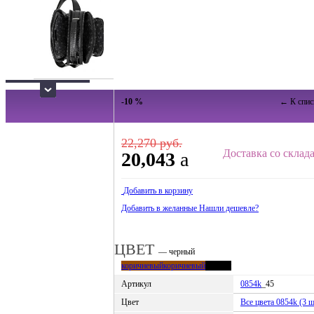
-10 %
← К спис
22,270 руб.
Доставка со склада
20,043
a
Добавить в корзину
Добавить в желанные
Нашли дешевле?
ЦВЕТ
— черный
коричневый
коричневый
черный
Артикул
0854k
_45
Цвет
Все цвета 0854k (3 ш