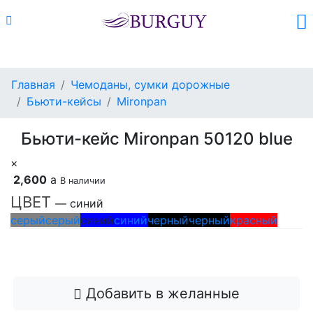
Каталог
Поиск
Корзина (
0
)
Главная
Чемоданы, сумки дорожные
Бьюти-кейсы
Mironpan
Бьюти-кейс Mironpan 50120 blue
×
2,600
a
В наличии
ЦВЕТ
— синий
серый
серый
синий
синий
черный
черный
красный
Добавить в корзину
Добавить в желанные