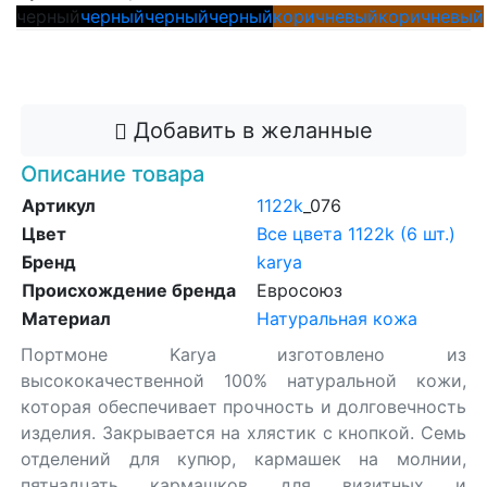
черный
черный
черный
черный
коричневый
коричневый
Добавить в корзину
Добавить в желанные
Описание товара
Артикул
1122k
_076
Цвет
Все цвета 1122k (6 шт.)
Бренд
karya
Происхождение бренда
Евросоюз
Материал
Натуральная кожа
Портмоне Karya изготовлено из
высококачественной 100% натуральной кожи,
которая обеспечивает прочность и долговечность
изделия. Закрывается на хлястик с кнопкой. Семь
отделений для купюр, кармашек на молнии,
пятнадцать кармашков для визитных и