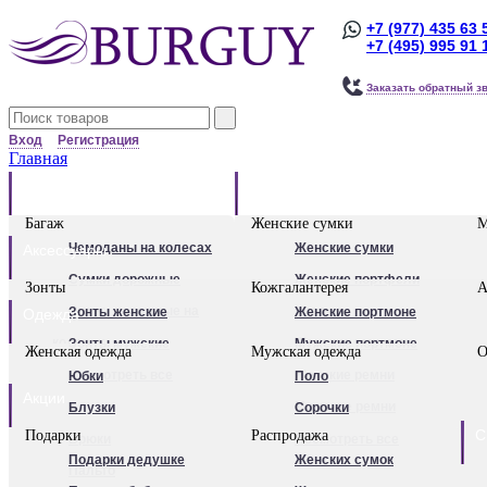
+7 (977) 435 63 
+7 (495) 995 91 
Заказать обратный з
Вход
Регистрация
Главная
Багаж
Сумки
Багаж
Женские сумки
М
Чемоданы на колесах
Женские сумки
Аксессуары
Сумки дорожные
Женские портфели
Зонты
Кожгалантерея
А
Сумки дорожные на
Клатчи
Зонты женские
Женские портмоне
Одежда
колесах.
Женские рюкзаки
Зонты мужские
Мужские портмоне
Женская одежда
Мужская одежда
О
Сумки - тележки
Посмотреть все
Посмотреть все
Женские ремни
Юбки
Поло
Акции
хозяйственные
Мужские ремни
Блузки
Сорочки
С
Подарки
Распродажа
Бьюти - кейсы
Обложки для
Брюки
Посмотреть все
Подарки дедушке
Женских сумок
Кейс-пилоты
автодокументов
Пальто
Для женщин