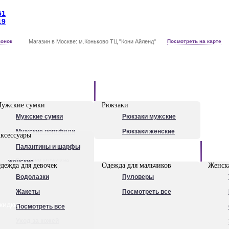
51
19
вонок
Магазин в Москве: м.Коньково ТЦ "Кони Айленд"
Посмотреть на карте
Рюкзаки
ужские сумки
Рюкзаки
Мужские сумки
Рюкзаки мужские
Мужские портфели
Рюкзаки женские
ксессуары
Сумки для ноутбуков
Палантины и шарфы
Обувь
Рюкзаки мужские
женские
дежда для девочек
Одежда для мальчиков
Женска
Посмотреть все
Очки
Водолазки
Пуловеры
Ножи
Жакеты
Посмотреть все
кидки
Ручки
Посмотреть все
Уход за кожей