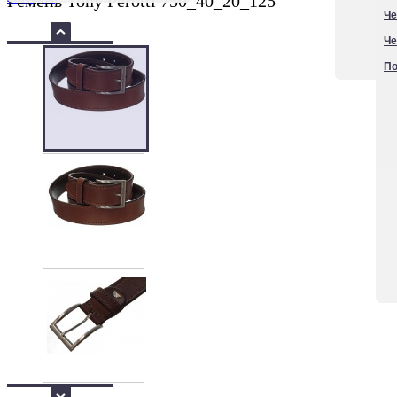
Ремень Tony Perotti 750_40_20_125
Че
Че
По