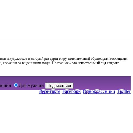
иков и художников в который раз дарит миру замечательный образец для восхищения
ль, слежения за тенденциями моды. Но главное – это неповторимый вид каждого
енщин
Для мужчин
Подписаться
Вконтакте
Facebook
Одноклассники
Twitter