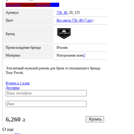
бордовый
бордовый
бордовый
синий
Артикул
750_40
_20_125
Цвет
Все цвета 750_40 (7 шт.)
Бренд
Происхождение бренда
Италия
Материал
Натуральная кожа
?
Элегантный мужской ремень для брюк от итальянского бренда
Tony Perotti.
Купить в 1 клик
Доставка
6,260
a
Купить
О нас