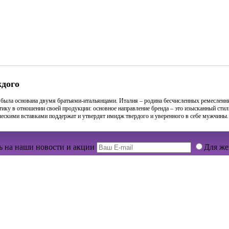
ждого
ая была основана двумя братьями-итальянцами. Италия – родина бесчисленных ремесленн
тику в отношении своей продукции: основное направление бренда – это изысканный сти
ическими вставками поддержат и утвердят имидж твердого и уверенного в себе мужчины.
 на наши новости и акции
Для ж