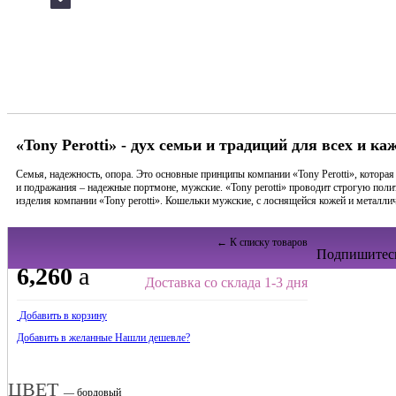
«Tony Perotti» - дух семьи и традиций для всех и ка
Семья, надежность, опора. Это основные принципы компании «Tony Perotti», котор
и подражания – надежные портмоне, мужские. «Tony perotti» проводит строгую поли
изделия компании «Tony perotti». Кошельки мужские, с лоснящейся кожей и металл
← К списку товаров
Подпишитесь
6,260
a
Доставка со склада 1-3 дня
Добавить в корзину
Добавить в желанные
Нашли дешевле?
ЦВЕТ
— бордовый