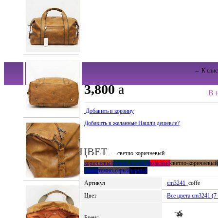
← К спис
3,800
a
В 
Добавить в корзину
Добавить в желанные
Нашли дешевле?
ЦВЕТ
— светло-коричневый
коричневый
темно-зеленый
красный
светло-коричневый
синий
темно-серый
черный
Артикул
cm3241
_coffe
Цвет
Все цвета cm3241 (7 
Бренд