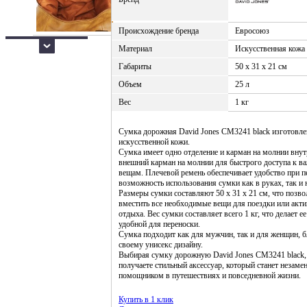
Происхождение бренда
Евросоюз
Материал
Искусственная кожа
Габариты
50 x 31 x 21 см
Объем
25 л
Вес
1 кг
Сумка дорожная David Jones CM3241 black изготовле
искусственной кожи.
Сумка имеет одно отделение и карман на молнии внут
внешний карман на молнии для быстрого доступа к 
вещам. Плечевой ремень обеспечивает удобство при п
возможность использования сумки как в руках, так и н
Размеры сумки составляют 50 x 31 x 21 см, что позво
вместить все необходимые вещи для поездки или акт
отдыха. Вес сумки составляет всего 1 кг, что делает ее
удобной для переноски.
Сумка подходит как для мужчин, так и для женщин, б
своему унисекс дизайну.
Выбирая сумку дорожную David Jones CM3241 black,
получаете стильный аксессуар, который станет незам
помощником в путешествиях и повседневной жизни.
Купить в 1 клик