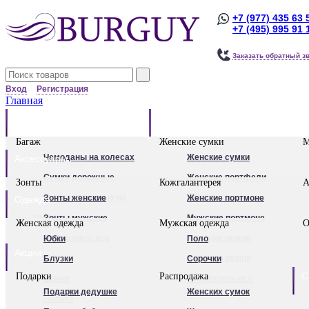
+7 (977) 435 63 
+7 (495) 995 91 
Заказать обратный з
Вход
Регистрация
Главная
Багаж
Сумки
Багаж
Женские сумки
М
Чемоданы на колесах
Женские сумки
Аксессуары
Сумки дорожные
Женские портфели
Зонты
Кожгалантерея
А
Сумки дорожные на
Клатчи
Зонты женские
Женские портмоне
Одежда
колесах.
Женские рюкзаки
Зонты мужские
Мужские портмоне
Женская одежда
Мужская одежда
О
Сумки - тележки
Посмотреть все
Посмотреть все
Женские ремни
Юбки
Поло
Акции
хозяйственные
Мужские ремни
Блузки
Сорочки
С
Подарки
Распродажа
Бьюти - кейсы
Обложки для
Брюки
Посмотреть все
Подарки дедушке
Женских сумок
Кейс-пилоты
автодокументов
Пальто
Для женщин