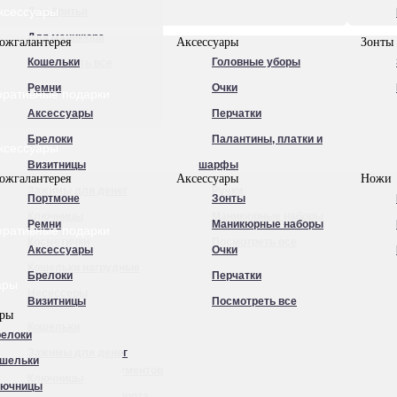
ксессуары
Для бритья
Для маникюра
ожгалантерея
Аксессуары
Зонты
Кошельки
Головные уборы
Посмотреть все
Ремни
Очки
оративные подарки
Аксессуары
Перчатки
Брелоки
Палантины, платки и
ксессуары
Визитницы
шарфы
ожгалантерея
Аксессуары
Ножи
Зажимы для денег
Ручки
Портмоне
Зонты
Ключницы
Маникюрные наборы
Ремни
Маникюрные наборы
оративные подарки
Косметички
Посмотреть все
Аксессуары
Очки
Кошельки нагрудные
Брелоки
Перчатки
ары
Несессеры
Визитницы
Посмотреть все
ары
Обложки для
Кошельки
елоки
автодокументов
Зажимы для денег
шельки
Обложки для документов
Ключницы
лючницы
Обложки для паспорта