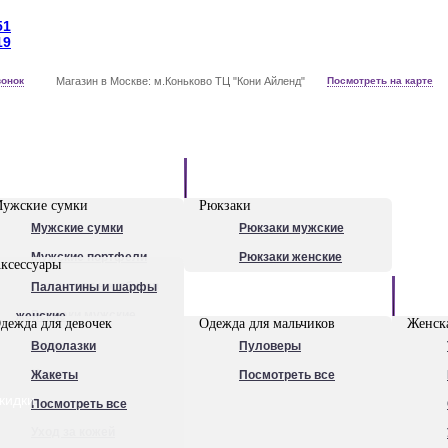
51
19
вонок
Магазин в Москве: м.Коньково ТЦ "Кони Айленд"
Посмотреть на карте
Рюкзаки
ужские сумки
Рюкзаки
Мужские сумки
Рюкзаки мужские
Мужские портфели
Рюкзаки женские
ксессуары
Сумки для ноутбуков
Палантины и шарфы
Обувь
Рюкзаки мужские
женские
дежда для девочек
Одежда для мальчиков
Женска
Посмотреть все
Очки
Водолазки
Пуловеры
Ножи
Жакеты
Посмотреть все
кидки
Ручки
Посмотреть все
Уход за кожей