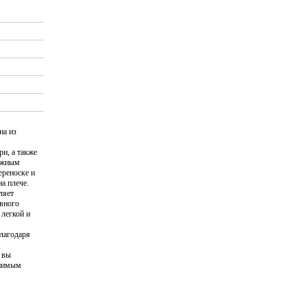
на из
ри, а также
важным
ереноске и
а плече.
ляет
ивного
 легкой и
лагодаря
 вы
енимым