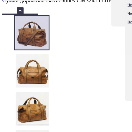
Сумка дорожная David Jones CM3241 coffe
Че
Че
По