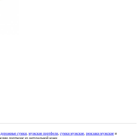
е
дорожные сумки
,
мужские портфели
,
сумки мужские
,
рюкзаки мужские
и
кцию портмоне из натуральной кожи.