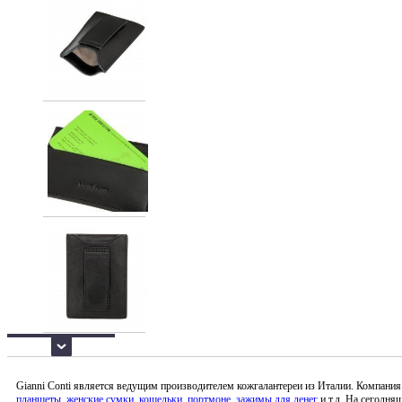
Gianni Conti является ведущим производителем кожгалантереи из Италии. Компания 
планшеты
,
женские сумки
,
кошельки
,
портмоне
,
зажимы для денег
и т.д. На сегодня