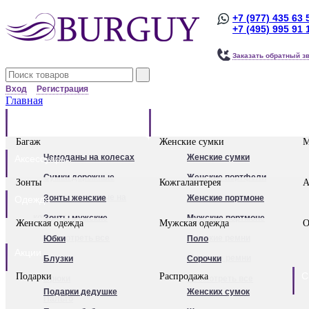
+7 (977) 435 63 
+7 (495) 995 91 
Заказать обратный з
Вход
Регистрация
Главная
Багаж
Сумки
Багаж
Женские сумки
М
Чемоданы на колесах
Женские сумки
Аксессуары
Сумки дорожные
Женские портфели
Зонты
Кожгалантерея
А
Сумки дорожные на
Клатчи
Зонты женские
Женские портмоне
Одежда
колесах.
Женские рюкзаки
Зонты мужские
Мужские портмоне
Женская одежда
Мужская одежда
О
Сумки - тележки
Посмотреть все
Посмотреть все
Женские ремни
Юбки
Поло
Акции
хозяйственные
Мужские ремни
Блузки
Сорочки
С
Подарки
Распродажа
Бьюти - кейсы
Обложки для
Брюки
Посмотреть все
Подарки дедушке
Женских сумок
Кейс-пилоты
автодокументов
Пальто
Для женщин