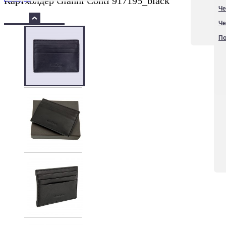
Картхолдер Gianni Conti 917195_black
Че
Че
По