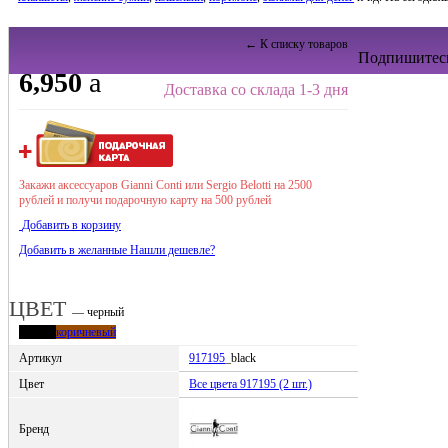
← К списку товаров
Подпишитесь
6,950
a
Доставка со склада 1-3 дня
Закажи аксессуаров Gianni Conti или Sergio Belotti на 2500
рублей и получи подарочную карту на 500 рублей
Добавить в корзину
Добавить в желанные
Нашли дешевле?
ЦВЕТ
— черный
черный
коричневый
Артикул
917195
_black
Цвет
Все цвета 917195 (2 шт.)
Бренд