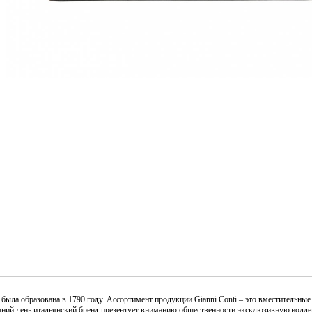
была образована в 1790 году. Ассортимент продукции Gianni Conti – это вместительны
шний день итальянский бренд презентует вниманию общественности эксклюзивную колле