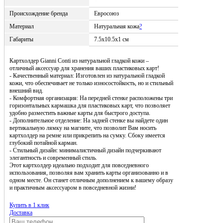
Происхождение бренда
Евросоюз
Материал
Натуральная кожа
?
Габариты
7.5x10.5x1 см
Картхолдер Gianni Conti из натуральной гладкой кожи –
отличный аксессуар для хранения ваших пластиковых карт!
- Качественный материал: Изготовлен из натуральной гладкой
кожи, что обеспечивает не только износостойкость, но и стильный
внешний вид.
- Комфортная организация: На передней стенке расположены три
горизонтальных кармашка для пластиковых карт, что позволяет
удобно разместить важные карты для быстрого доступа.
- Дополнительное отделение: На задней стенке вы найдете один
вертикальную лямку на магните, что позволит Вам носить
картхолдер на ремне или прикрепить на сумку. Сбоку имеется
глубокий потайной карман.
- Стильный дизайн: минималистичный дизайн подчеркивают
элегантность и современный стиль.
Этот картхолдер идеально подходит для повседневного
использования, позволяя вам хранить карты организованно и в
одном месте. Он станет отличным дополнением к вашему образу
и практичным аксессуаром в повседневной жизни!
Купить в 1 клик
Доставка