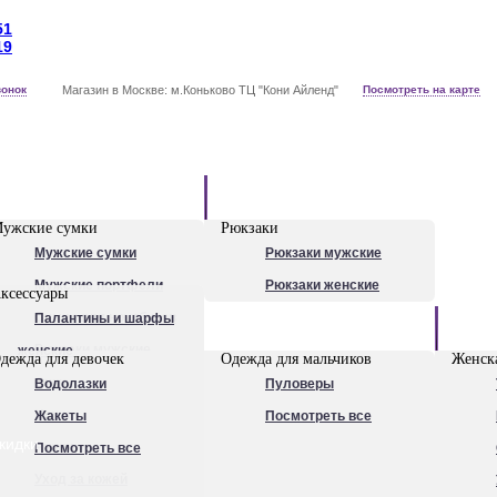
51
19
вонок
Магазин в Москве: м.Коньково ТЦ "Кони Айленд"
Посмотреть на карте
Рюкзаки
ужские сумки
Рюкзаки
Мужские сумки
Рюкзаки мужские
Мужские портфели
Рюкзаки женские
ксессуары
Сумки для ноутбуков
Палантины и шарфы
Обувь
Рюкзаки мужские
женские
дежда для девочек
Одежда для мальчиков
Женска
Посмотреть все
Очки
Водолазки
Пуловеры
Ножи
Жакеты
Посмотреть все
кидки
Ручки
Посмотреть все
Уход за кожей