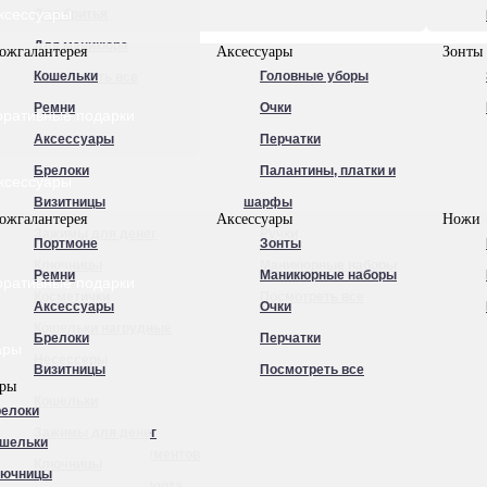
ксессуары
Для бритья
Для маникюра
ожгалантерея
Аксессуары
Зонты
Кошельки
Головные уборы
Посмотреть все
Ремни
Очки
оративные подарки
Аксессуары
Перчатки
Брелоки
Палантины, платки и
ксессуары
Визитницы
шарфы
ожгалантерея
Аксессуары
Ножи
Зажимы для денег
Ручки
Портмоне
Зонты
Ключницы
Маникюрные наборы
Ремни
Маникюрные наборы
оративные подарки
Косметички
Посмотреть все
Аксессуары
Очки
Кошельки нагрудные
Брелоки
Перчатки
ары
Несессеры
Визитницы
Посмотреть все
ары
Обложки для
Кошельки
елоки
автодокументов
Зажимы для денег
шельки
Обложки для документов
Ключницы
лючницы
Обложки для паспорта