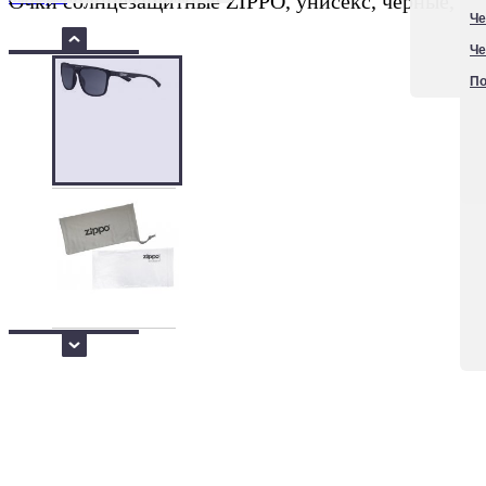
Очки солнцезащитные ZIPPO, унисекс, чёрные, опр
Че
Че
По