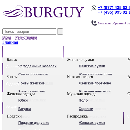
+7 (977) 435 63 
+7 (495) 995 91 
Заказать обратный з
Вход
Регистрация
Главная
Багаж
Сумки
Багаж
Женские сумки
М
Чемоданы на колесах
Женские сумки
Аксессуары
Сумки дорожные
Женские портфели
Зонты
Кожгалантерея
А
Сумки дорожные на
Клатчи
Зонты женские
Женские портмоне
Одежда
колесах.
Женские рюкзаки
Зонты мужские
Мужские портмоне
Женская одежда
Мужская одежда
О
Сумки - тележки
Посмотреть все
Посмотреть все
Женские ремни
Юбки
Поло
Акции
хозяйственные
Мужские ремни
Блузки
Сорочки
С
Подарки
Распродажа
Бьюти - кейсы
Обложки для
Брюки
Посмотреть все
Подарки дедушке
Женских сумок
Кейс-пилоты
автодокументов
Пальто
Для женщин