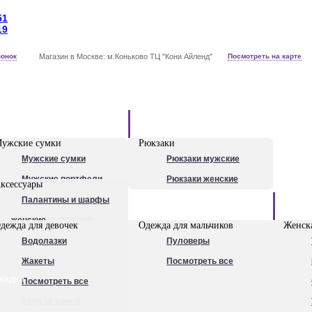
51
19
вонок
Магазин в Москве: м.Коньково ТЦ "Кони Айленд"
Посмотреть на карте
Рюкзаки
ужские сумки
Рюкзаки
Мужские сумки
Рюкзаки мужские
Мужские портфели
Рюкзаки женские
ксессуары
Сумки для ноутбуков
Палантины и шарфы
Обувь
Рюкзаки мужские
женские
дежда для девочек
Одежда для мальчиков
Женска
Посмотреть все
Очки
Водолазки
Пуловеры
Ножи
Жакеты
Посмотреть все
кидки
Ручки
Посмотреть все
Уход за кожей