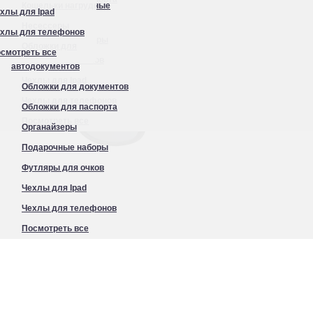
ава из поликарбоната с покрытием soft touch OB22
Кошельки нагрудные
хлы для Ipad
Органайзеры
Несессеры
хлы для телефонов
Подарочные наборы
Обложки для
смотреть все
Футляры для очков
автодокументов
Чехлы для Ipad
Обложки для документов
Чехлы для телефонов
Обложки для паспорта
Посмотреть все
Органайзеры
Подарочные наборы
Футляры для очков
Чехлы для Ipad
Чехлы для телефонов
Посмотреть все