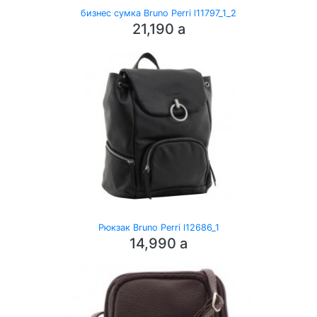
бизнес сумка Bruno Perri l11797_1_2
21,190
a
Рюкзак Bruno Perri l12686_1
14,990
a