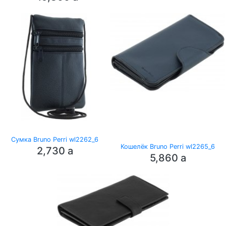
Сумка Bruno Perri wl2262_6
Кошелёк Bruno Perri wl2265_6
2,730
a
5,860
a