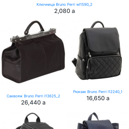
Ключница Bruno Perri wl1590_2
2,080
a
Рюкзак Bruno Perri l12240_1
Саквояж Bruno Perri l13625_2
16,650
a
26,440
a