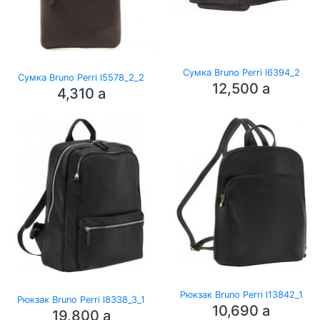
Сумка Bruno Perri l6394_2
Сумка Bruno Perri l5578_2_2
12,500
a
4,310
a
Рюкзак Bruno Perri l13842_1
Рюкзак Bruno Perri l8338_3_1
10,690
a
19,800
a