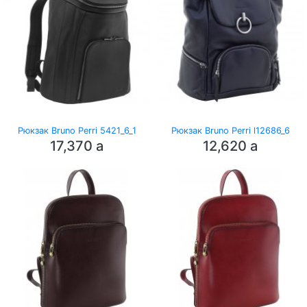
Рюкзак Bruno Perri 5421_6_1
Рюкзак Bruno Perri l12686_6
17,370
a
12,620
a