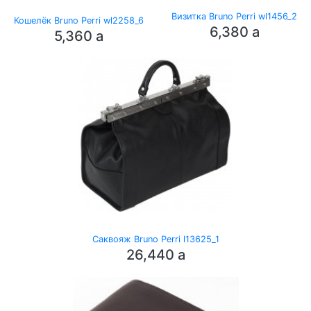
Визитка Bruno Perri wl1456_2
Кошелёк Bruno Perri wl2258_6
6,380
a
5,360
a
Саквояж Bruno Perri l13625_1
26,440
a