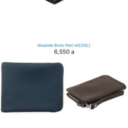
Кошелёк Bruno Perri wl2259_1
6,550
a