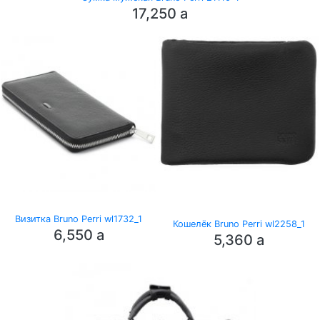
17,250
a
Визитка Bruno Perri wl1732_1
Кошелёк Bruno Perri wl2258_1
6,550
a
5,360
a