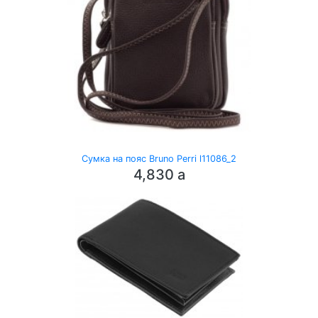
Сумка на пояс Bruno Perri l11086_2
4,830
a