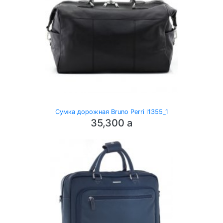
Сумка дорожная Bruno Perri l1355_1
35,300
a