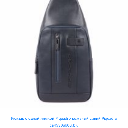
Рюкзак с одной лямкой Piquadro кожаный синий Piquadro
ca4536ub00_blu