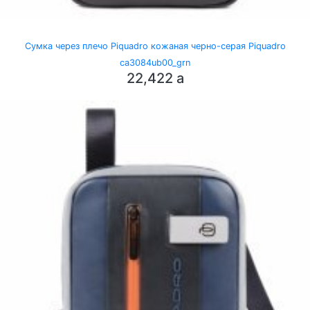
Сумка через плечо Piquadro кожаная черно-серая Piquadro
ca3084ub00_grn
22,422
a