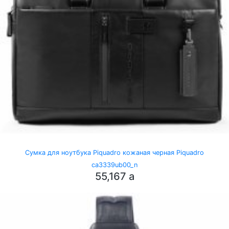
Сумка для ноутбука Piquadro кожаная черная Piquadro
ca3339ub00_n
55,167
a