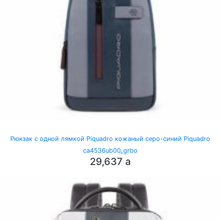
Рюкзак с одной лямкой Piquadro кожаный серо-синий Piquadro
ca4536ub00_grbo
29,637
a