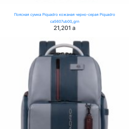
Поясная сумка Piquadro кожаная черно-серая Piquadro
ca5607ub00_grn
21,201
a