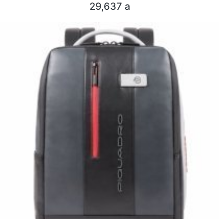
29,637
a