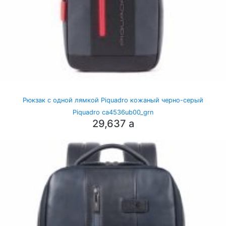
Рюкзак с одной лямкой Piquadro кожаный черно-серый
Piquadro ca4536ub00_grn
29,637
a