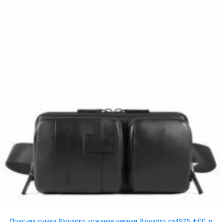
Поясная сумка Piquadro кожаная черная Piquadro ca4975ub00_n