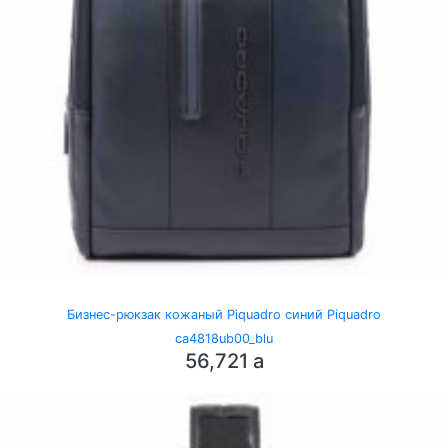
Бизнес-рюкзак кожаный Piquadro синий Piquadro
ca4818ub00_blu
56,721
a