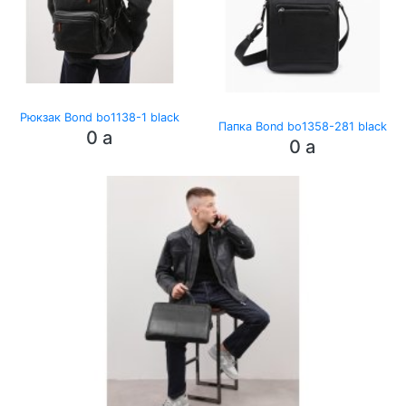
Рюкзак Bond bo1138-1 black
Папка Bond bo1358-281 black
0
a
0
a