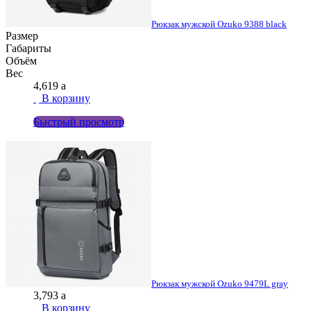
Рюкзак мужской Ozuko 9388 black
Размер
Габариты
Объём
Вес
4,619
a
В корзину
Быстрый просмотр
Рюкзак мужской Ozuko 9479L gray
3,793
a
В корзину