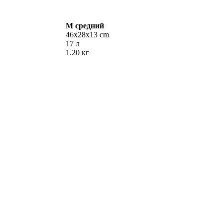
M
средний
46х28х13 cm
17 л
1.20 кг