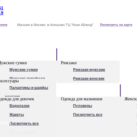
51
19
вонок
Магазин в Москве: м.Коньково ТЦ "Кони Айленд"
Посмотреть на карте
Рюкзаки
ужские сумки
Рюкзаки
Мужские сумки
Рюкзаки мужские
Мужские портфели
Рюкзаки женские
ксессуары
Сумки для ноутбуков
Палантины и шарфы
Обувь
Рюкзаки мужские
женские
дежда для девочек
Одежда для мальчиков
Женска
Посмотреть все
Очки
Водолазки
Пуловеры
Ножи
Жакеты
Посмотреть все
кидки
Ручки
Посмотреть все
Уход за кожей