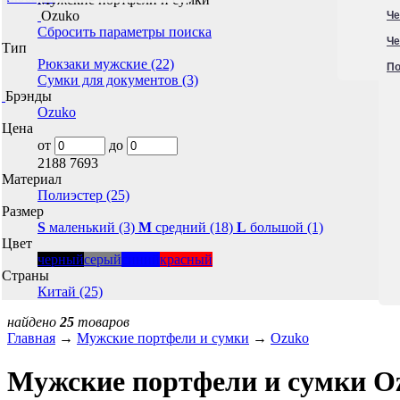
Ozuko
Че
Сбросить параметры поиска
Че
Тип
Рюкзаки мужские (22)
По
Сумки для документов (3)
Брэнды
Ozuko
Цена
от
до
2188
7693
Материал
Полиэстер (25)
Размер
S
маленький (3)
M
средний (18)
L
большой (1)
Цвет
черный
серый
синий
красный
Страны
Китай (25)
найдено
25
товаров
Главная
→
Мужские портфели и сумки
→
Ozuko
Мужские портфели и сумки O