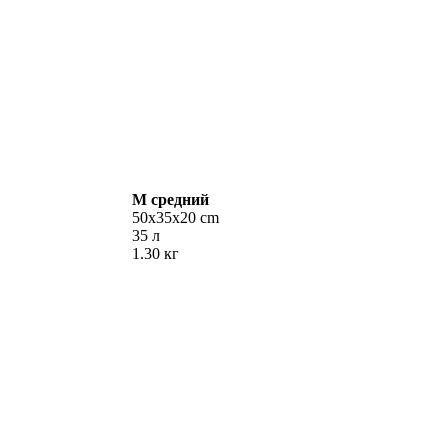
M
средний
50х35х20 cm
35 л
1.30 кг