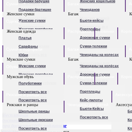
Подарки бабушке
Женских кошельков
Сумки
Портпледы
Багаж
А
Обложки для паспорта
Посмотреть все
Подарки братишке
Чемоданов
Чехлы для чемоданов
Визитницы
Женские сумки
Багаж
К
Подарки сестре
Мужских ремней
Чемоданы для детей
Женские сумки
Бьюти-кейсы
Одежда
Перчатки женские
Подарки маме
Посмотреть все
Термосумки
Женские портфели
Портпледы
Перчатки мужские
Распродажа
Новинки
Корп
Женская одежда
Подарки папе
Посмотреть все
Клатчи
Дорожные сумки
Платья
Посмотреть все
Для мужчин
Подарки единственной
Женские рюкзаки
Сумки-тележки
Сарафаны
Сумки и портфели
Багаж
А
Посмотреть все
Чемоданы на колесах
Юбки
Мужские сумки
Багаж
К
Аксессуары для
Блузки
Мужские сумки
Чемоданы на колёсах
Обувь
чемоданов
Брюки
Мужские портфели
Дорожные сумки
Распродажа
Новинки
Корп
Мужская обувь
Посмотреть все
Футболки
Сумки для ноутбуков
Сумки-тележки
Полуботинки
Для детей
Туники
Рюкзаки мужские
Портпледы
Посмотреть все
Рюкзаки и ранцы
Аксессу
Посмотреть все
Посмотреть все
Кейс-пилоты
Чемоданы для детей
Рюкзаки и ранцы
Аксессу
Бьюти-Кейсы
Школьные ранцы
Бр
бесплатная
Посмотреть все
доставка
Школьные рюкзаки
оплата
Ко
при доставке
100% подлинные
Посмотреть все
К
товары
Мужские портфели и сумки