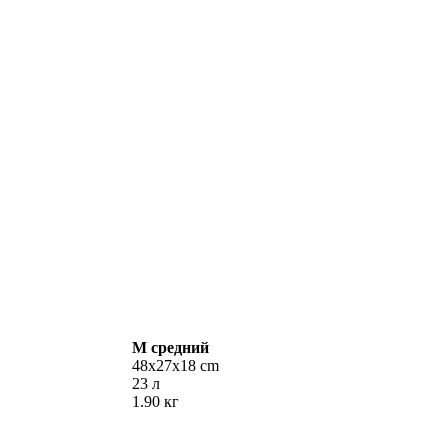
M
средний
48х27х18 cm
23 л
1.90 кг