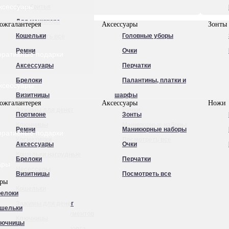
ксессуары
Для бритья
Для маникюра
ожгалантерея
Аксессуары
Зонты
Кошельки
Головные уборы
Посмотреть все
Ремни
Очки
оративные подарки
Аксессуары
Перчатки
Брелоки
Палантины, платки и
ксессуары
Визитницы
шарфы
ожгалантерея
Аксессуары
Ножи
Зажимы для денег
Ручки
Портмоне
Зонты
Ключницы
Маникюрные наборы
Ремни
Маникюрные наборы
оративные подарки
Косметички
Посмотреть все
Аксессуары
Очки
Кошельки нагрудные
Брелоки
Перчатки
ары
Несессеры
Визитницы
Посмотреть все
ары
Обложки для
Кошельки
елоки
автодокументов
Зажимы для денег
шельки
Обложки для документов
Ключницы
лючницы
Обложки для паспорта