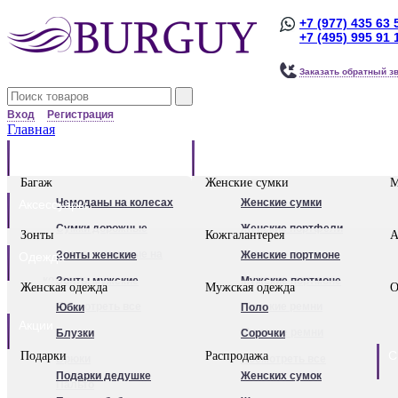
+7 (977) 435 63 
+7 (495) 995 91 
Заказать обратный з
Вход
Регистрация
Главная
Багаж
Сумки
Багаж
Женские сумки
М
Чемоданы на колесах
Женские сумки
Аксессуары
Сумки дорожные
Женские портфели
Зонты
Кожгалантерея
А
Сумки дорожные на
Клатчи
Зонты женские
Женские портмоне
Одежда
колесах.
Женские рюкзаки
Зонты мужские
Мужские портмоне
Женская одежда
Мужская одежда
О
Сумки - тележки
Посмотреть все
Посмотреть все
Женские ремни
Юбки
Поло
Акции
хозяйственные
Мужские ремни
Блузки
Сорочки
С
Подарки
Распродажа
Бьюти - кейсы
Обложки для
Брюки
Посмотреть все
Подарки дедушке
Женских сумок
Кейс-пилоты
автодокументов
Пальто
Для женщин