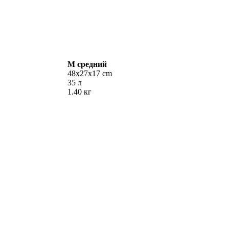
M
средний
48х27х17 cm
35 л
1.40 кг