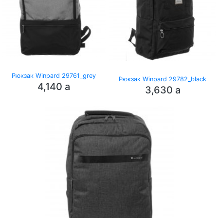
Рюкзак Winpard 29761_grey
Рюкзак Winpard 29782_black
4,140
a
3,630
a