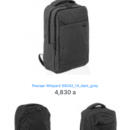
Рюкзак Winpard 99042_14_dark_grey
4,830
a