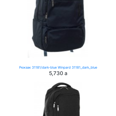
Рюкзак 31181/dark-blue Winpard 31181_dark_blue
5,730
a