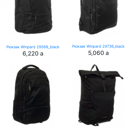
Рюкзак Winpard 29736_black
Рюкзак Winpard 29568_black
5,060
a
6,220
a