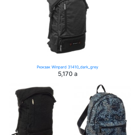
Рюкзак Winpard 31410_dark_grey
5,170
a