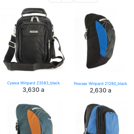
Сумка Winpard 23583_black
Рюкзак Winpard 21280_black
3,630
a
2,630
a