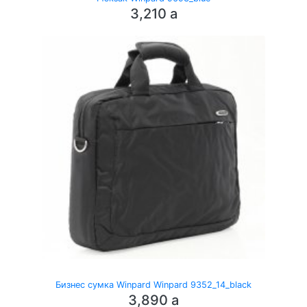
3,210
a
Бизнес сумка Winpard Winpard 9352_14_black
3,890
a