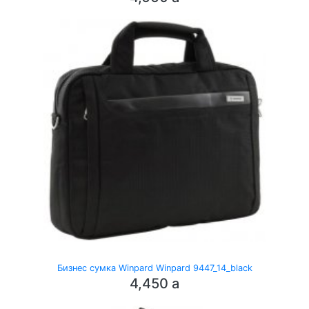
Бизнес сумка Winpard Winpard 9447_14_black
4,450
a