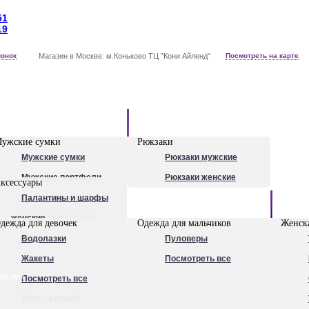
51
19
вонок
Магазин в Москве: м.Коньково ТЦ "Кони Айленд"
Посмотреть на карте
Рюкзаки
ужские сумки
Рюкзаки
Мужские сумки
Рюкзаки мужские
Мужские портфели
Рюкзаки женские
ксессуары
Сумки для ноутбуков
Палантины и шарфы
Обувь
Рюкзаки мужские
женские
дежда для девочек
Одежда для мальчиков
Женска
Посмотреть все
Очки
Водолазки
Пуловеры
Ножи
Жакеты
Посмотреть все
кидки
Ручки
Посмотреть все
Уход за кожей