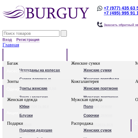
+7 (977) 435 63 
+7 (495) 995 91 
Заказать обратный з
Вход
Регистрация
Главная
Багаж
Сумки
Багаж
Женские сумки
М
Чемоданы на колесах
Женские сумки
Аксессуары
Сумки дорожные
Женские портфели
Зонты
Кожгалантерея
А
Сумки дорожные на
Клатчи
Зонты женские
Женские портмоне
Одежда
колесах.
Женские рюкзаки
Зонты мужские
Мужские портмоне
Женская одежда
Мужская одежда
О
Сумки - тележки
Посмотреть все
Посмотреть все
Женские ремни
Юбки
Поло
Акции
хозяйственные
Мужские ремни
Блузки
Сорочки
С
Подарки
Распродажа
Бьюти - кейсы
Обложки для
Брюки
Посмотреть все
Подарки дедушке
Женских сумок
Кейс-пилоты
автодокументов
Пальто
Для женщин