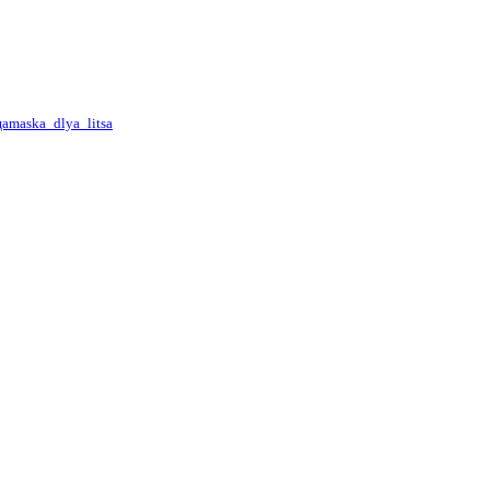
ца
maska_dlya_litsa