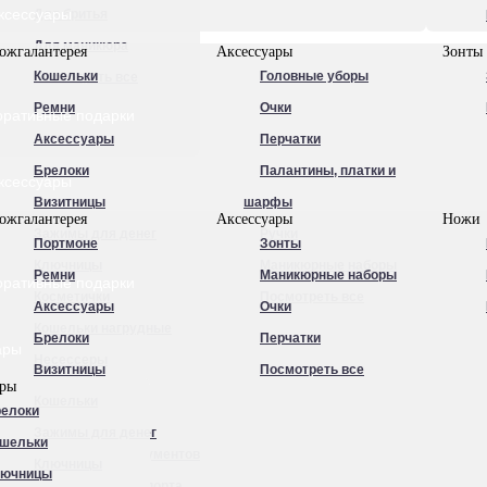
ксессуары
Для бритья
Для маникюра
ожгалантерея
Аксессуары
Зонты
Кошельки
Головные уборы
Посмотреть все
Ремни
Очки
оративные подарки
Аксессуары
Перчатки
Брелоки
Палантины, платки и
ксессуары
Визитницы
шарфы
ожгалантерея
Аксессуары
Ножи
Зажимы для денег
Ручки
Портмоне
Зонты
Ключницы
Маникюрные наборы
Ремни
Маникюрные наборы
оративные подарки
Косметички
Посмотреть все
Аксессуары
Очки
Кошельки нагрудные
Брелоки
Перчатки
ары
Несессеры
Визитницы
Посмотреть все
ары
Обложки для
Кошельки
елоки
автодокументов
Зажимы для денег
шельки
Обложки для документов
Ключницы
лючницы
Обложки для паспорта