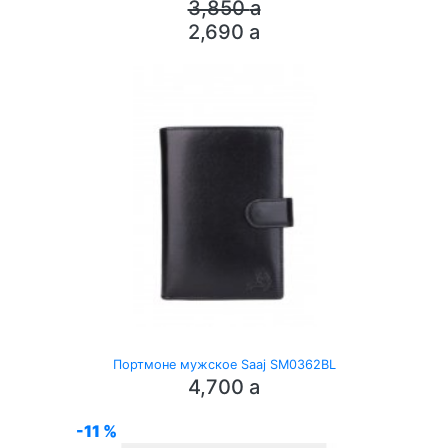
3,850
a
2,690
a
Портмоне мужское Saaj SM0362BL
4,700
a
-11 %