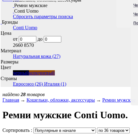
Ремни мужские
Че
Conti Uomo
Че
Сбросить параметры поиска
Брэнды
По
Conti Uomo
Цена
от
до
2660
8570
Материал
Натуральная кожа (27)
Размеры
Цвет
черный
коричневый
Страны
Евросоюз (26)
Италия (1)
найдено
28
товаров
Главная
→
Кошельки, обложки, аксессуары
→
Ремни мужские
Ремни мужские Conti Uomo.
Сортировать :