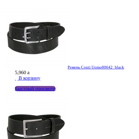
Ремень Conti Uomo
80642_black
5,960
a
В корзину
Быстрый просмотр