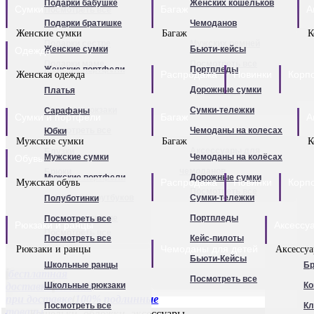
Подарки бабушке
Женских кошельков
Сумки
Портпледы
Багаж
А
Обложки для паспорта
Посмотреть все
Подарки братишке
Чемоданов
Чехлы для чемоданов
Визитницы
Женские сумки
Багаж
К
Подарки сестре
Мужских ремней
Чемоданы для детей
Женские сумки
Бьюти-кейсы
Одежда
Перчатки женские
Подарки маме
Посмотреть все
Термосумки
Женские портфели
Портпледы
Перчатки мужские
Распродажа
Новинки
Корп
Женская одежда
Подарки папе
Посмотреть все
Клатчи
Дорожные сумки
Платья
Посмотреть все
Для мужчин
Подарки единственной
Женские рюкзаки
Сумки-тележки
Сарафаны
Сумки и портфели
Багаж
А
Посмотреть все
Чемоданы на колесах
Юбки
Мужские сумки
Багаж
К
Аксессуары для
Блузки
Мужские сумки
Чемоданы на колёсах
Обувь
чемоданов
Брюки
Мужские портфели
Дорожные сумки
Распродажа
Новинки
Корп
Мужская обувь
Посмотреть все
Футболки
Сумки для ноутбуков
Сумки-тележки
Полуботинки
Для детей
Туники
Рюкзаки мужские
Портпледы
Посмотреть все
Рюкзаки и ранцы
Аксессу
Посмотреть все
Посмотреть все
Кейс-пилоты
Чемоданы для детей
Рюкзаки и ранцы
Аксессу
Бьюти-Кейсы
Школьные ранцы
Бр
бесплатная
Посмотреть все
доставка
Школьные рюкзаки
оплата
Ко
при доставке
100% подлинные
Посмотреть все
К
товары
Кошельки, обложки, аксессуары