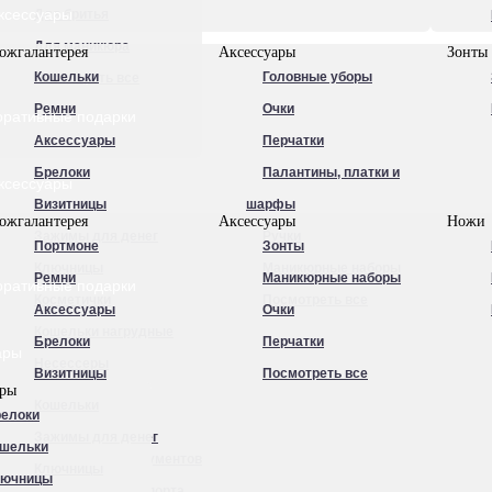
ксессуары
Для бритья
Для маникюра
ожгалантерея
Аксессуары
Зонты
Кошельки
Головные уборы
Посмотреть все
Ремни
Очки
оративные подарки
Аксессуары
Перчатки
Брелоки
Палантины, платки и
ксессуары
Визитницы
шарфы
ожгалантерея
Аксессуары
Ножи
Зажимы для денег
Ручки
Портмоне
Зонты
Ключницы
Маникюрные наборы
Ремни
Маникюрные наборы
оративные подарки
Косметички
Посмотреть все
Аксессуары
Очки
Кошельки нагрудные
Брелоки
Перчатки
ары
Несессеры
Визитницы
Посмотреть все
ары
Обложки для
Кошельки
елоки
автодокументов
Зажимы для денег
шельки
Обложки для документов
Ключницы
лючницы
Обложки для паспорта