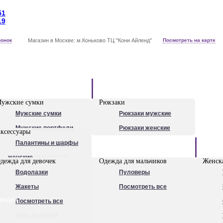
51
19
вонок
Магазин в Москве: м.Коньково ТЦ "Кони Айленд"
Посмотреть на карте
Рюкзаки
ужские сумки
Рюкзаки
Мужские сумки
Рюкзаки мужские
Мужские портфели
Рюкзаки женские
ксессуары
Сумки для ноутбуков
Палантины и шарфы
Обувь
Рюкзаки мужские
женские
дежда для девочек
Одежда для мальчиков
Женска
Посмотреть все
Очки
Водолазки
Пуловеры
Ножи
Жакеты
Посмотреть все
кидки
Ручки
Посмотреть все
Уход за кожей