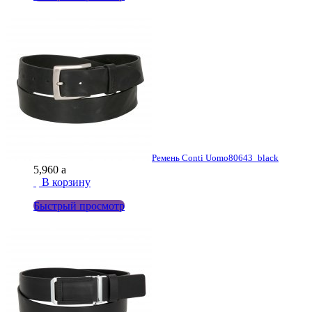
Ремень Conti Uomo
80643_black
5,960
a
В корзину
Быстрый просмотр