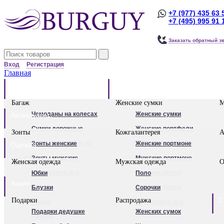
+7 (977) 435 63 
+7 (495) 995 91 
Заказать обратный з
Вход
Регистрация
Главная
Багаж
Сумки
Багаж
Женские сумки
М
Чемоданы на колесах
Женские сумки
Аксессуары
Сумки дорожные
Женские портфели
Зонты
Кожгалантерея
А
Сумки дорожные на
Клатчи
Зонты женские
Женские портмоне
Одежда
колесах.
Женские рюкзаки
Зонты мужские
Мужские портмоне
Женская одежда
Мужская одежда
О
Сумки - тележки
Посмотреть все
Посмотреть все
Женские ремни
Юбки
Поло
Акции
хозяйственные
Мужские ремни
Блузки
Сорочки
С
Подарки
Распродажа
Бьюти - кейсы
Обложки для
Брюки
Посмотреть все
Подарки дедушке
Женских сумок
Кейс-пилоты
автодокументов
Пальто
Для женщин