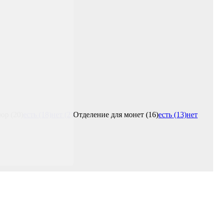
юр (20)
есть (18)
нет (2)
Отделение для монет (16)
есть (13)
нет