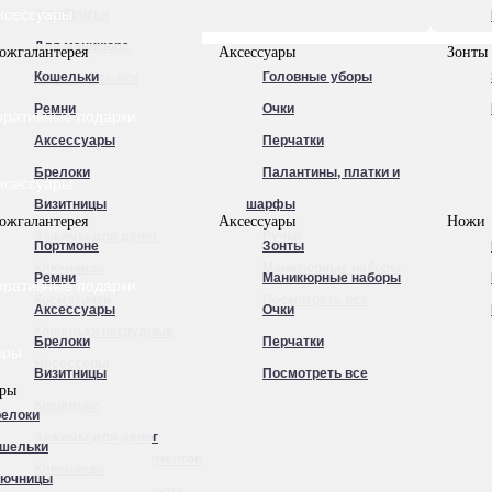
ксессуары
Для бритья
Для маникюра
ожгалантерея
Аксессуары
Зонты
Кошельки
Головные уборы
Посмотреть все
Ремни
Очки
оративные подарки
Аксессуары
Перчатки
Брелоки
Палантины, платки и
ксессуары
Визитницы
шарфы
ожгалантерея
Аксессуары
Ножи
Зажимы для денег
Ручки
Портмоне
Зонты
Ключницы
Маникюрные наборы
Ремни
Маникюрные наборы
оративные подарки
Косметички
Посмотреть все
Аксессуары
Очки
Кошельки нагрудные
Брелоки
Перчатки
ары
Несессеры
Визитницы
Посмотреть все
ары
Обложки для
Кошельки
елоки
автодокументов
Зажимы для денег
шельки
Обложки для документов
Ключницы
лючницы
Обложки для паспорта