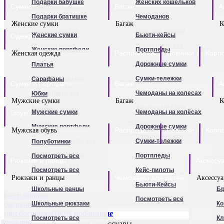
Подарки бабушке
Женских кошельков
Сумки
Портпледы
Багаж
А
Обложки для паспорта
Посмотреть все
Подарки братишке
Чемоданов
Чехлы для чемоданов
Визитницы
Женские сумки
Багаж
К
Подарки сестре
Мужских ремней
Чемоданы для детей
Женские сумки
Бьюти-кейсы
Одежда
Перчатки женские
Подарки маме
Посмотреть все
Термосумки
Женские портфели
Портпледы
Перчатки мужские
Распродажа
Новинки
Корп
Женская одежда
Подарки папе
Посмотреть все
Клатчи
Дорожные сумки
Платья
Посмотреть все
Для мужчин
Подарки единственной
Женские рюкзаки
Сумки-тележки
Сарафаны
Сумки и портфели
Багаж
А
Посмотреть все
Чемоданы на колесах
Юбки
Мужские сумки
Багаж
К
Аксессуары для
Блузки
Мужские сумки
Чемоданы на колёсах
Обувь
чемоданов
Брюки
Мужские портфели
Дорожные сумки
Распродажа
Новинки
Корп
Мужская обувь
Посмотреть все
Футболки
Сумки для ноутбуков
Сумки-тележки
Полуботинки
Для детей
Туники
Рюкзаки мужские
Портпледы
Посмотреть все
Рюкзаки и ранцы
Аксессу
Посмотреть все
Посмотреть все
Кейс-пилоты
Чемоданы для детей
Рюкзаки и ранцы
Аксессу
Бьюти-Кейсы
Школьные ранцы
Бр
бесплатная
Посмотреть все
доставка
Школьные рюкзаки
оплата
Ко
при доставке
100% подлинные
Посмотреть все
К
товары
Кошельки, обложки, аксессуары