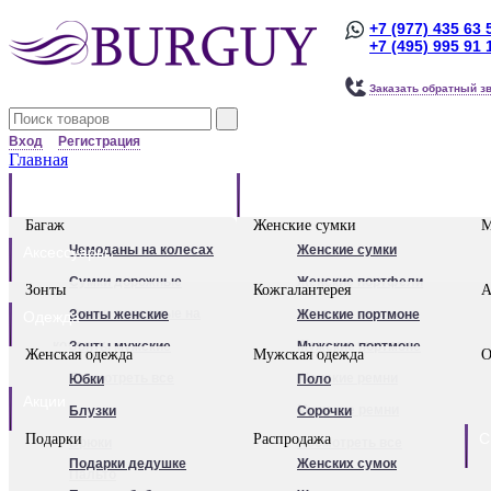
+7 (977) 435 63 
+7 (495) 995 91 
Заказать обратный з
Вход
Регистрация
Главная
Багаж
Сумки
Багаж
Женские сумки
М
Чемоданы на колесах
Женские сумки
Аксессуары
Сумки дорожные
Женские портфели
Зонты
Кожгалантерея
А
Сумки дорожные на
Клатчи
Зонты женские
Женские портмоне
Одежда
колесах.
Женские рюкзаки
Зонты мужские
Мужские портмоне
Женская одежда
Мужская одежда
О
Сумки - тележки
Посмотреть все
Посмотреть все
Женские ремни
Юбки
Поло
Акции
хозяйственные
Мужские ремни
Блузки
Сорочки
С
Подарки
Распродажа
Бьюти - кейсы
Обложки для
Брюки
Посмотреть все
Подарки дедушке
Женских сумок
Кейс-пилоты
автодокументов
Пальто
Для женщин