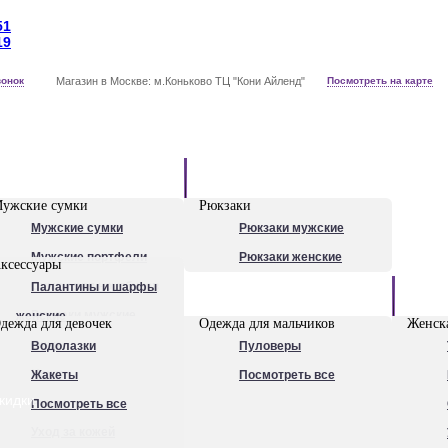
51
19
вонок
Магазин в Москве: м.Коньково ТЦ "Кони Айленд"
Посмотреть на карте
Рюкзаки
ужские сумки
Рюкзаки
Мужские сумки
Рюкзаки мужские
Мужские портфели
Рюкзаки женские
ксессуары
Сумки для ноутбуков
Палантины и шарфы
Обувь
Рюкзаки мужские
женские
дежда для девочек
Одежда для мальчиков
Женска
Посмотреть все
Очки
Водолазки
Пуловеры
Ножи
Жакеты
Посмотреть все
кидки
Ручки
Посмотреть все
Уход за кожей