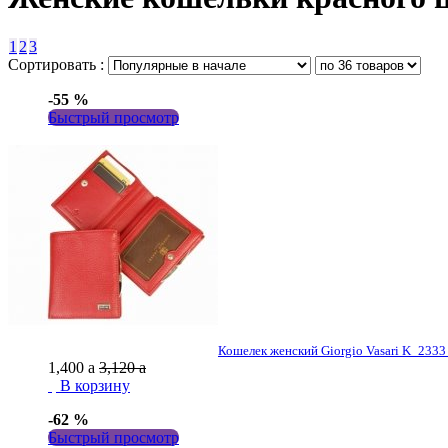
1
2
3
Сортировать :
-55 %
Быстрый просмотр
Кошелек женский Giorgio Vasari K_2333
1,400
a
3,120
a
В корзину
-62 %
Быстрый просмотр