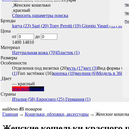
Женские кошельки
Че
красный
Че
Сбросить параметры поиска
Брэнды
По
karya (23)
Saaj (20)
Tony Perotti (19)
Giorgio Vasari (12)
Malgr
Цена
от
до
1400
14810
Материал
Натуральная кожа (70)
Пластик (1)
Размеры
Особенности
Отделения под визитки (20)
есть (17)
нет (3)
Вид формы моде
(1)
Тип застёжки (16)
кнопка (10)
молния (6)
Модель в 360 (1
Цвет
— красный
красный
черный
Страны
Италия (58)
Евросоюз (25)
Германия (1)
найдено
85
товаров
Главная
→
Кошельки, обложки, аксессуары
→ Женские кошель
Женские кошельки красного ц