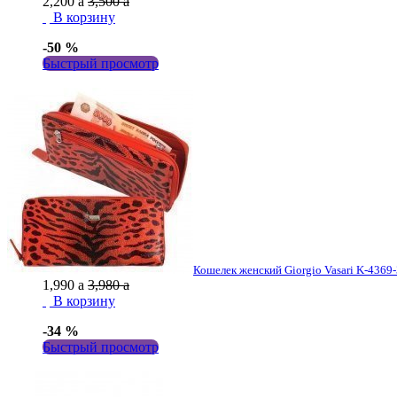
2,200
a
3,500
a
В корзину
-50 %
Быстрый просмотр
Кошелек женский Giorgio Vasari K-4369-
1,990
a
3,980
a
В корзину
-34 %
Быстрый просмотр