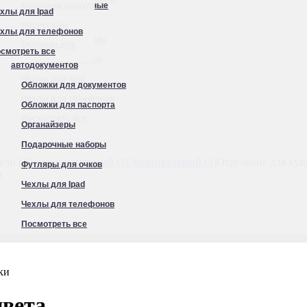
Кошельки нагрудные
хлы для Ipad
Органайзеры
Несессеры
хлы для телефонов
Подарочные наборы
Обложки для
смотреть все
Футляры для очков
ado (6)
Sergio Belotti (2)
Grand Style (1)
Narvin (1)
Valia (1)
автодокументов
Чехлы для Ipad
Обложки для документов
Чехлы для телефонов
Обложки для паспорта
Посмотреть все
Органайзеры
Подарочные наборы
ли (20)
горизонтальный (16)
вертикальный (4)
Отделение для куп
Футляры для очков
)
Чехлы для Ipad
Чехлы для телефонов
Посмотреть все
ки
вета.