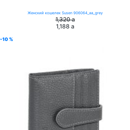
Женский кошелек Susen 906064_aa_grey
1,320
a
1,188
a
-10 %