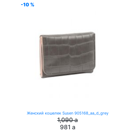
-10 %
Женский кошелек Susen 905168_aa_d_grey
1,090
a
981
a