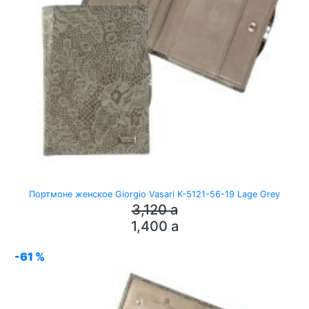
Портмоне женское Giorgio Vasari K-5121-56-19 Lage Grey
3,120
a
1,400
a
-61 %