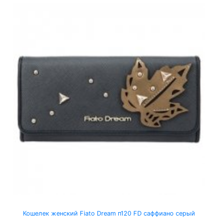
Кошелек женский Fiato Dream п120 FD саффиано серый