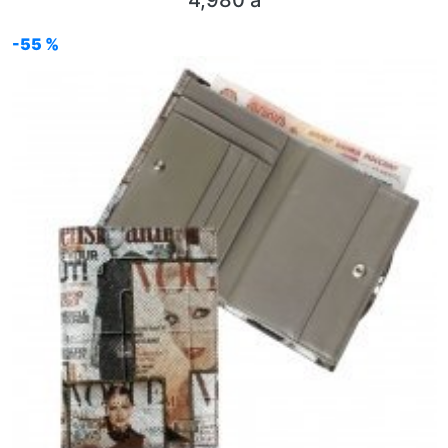
4,980
a
-55 %