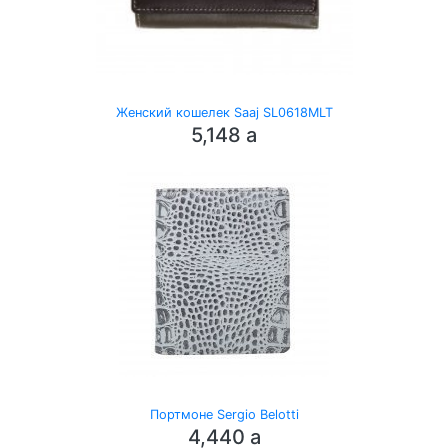
Женский кошелек Saaj SL0618MLT
5,148
a
Портмоне Sergio Belotti
4,440
a