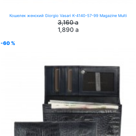
Кошелек женский Giorgio Vasari K-4140-57-99 Magazine Multi
3,160
a
1,890
a
-60 %