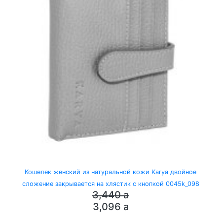
Кошелек женский из натуральной кожи Karya двойное
сложение закрывается на хлястик с кнопкой 0045k_098
3,440
a
3,096
a