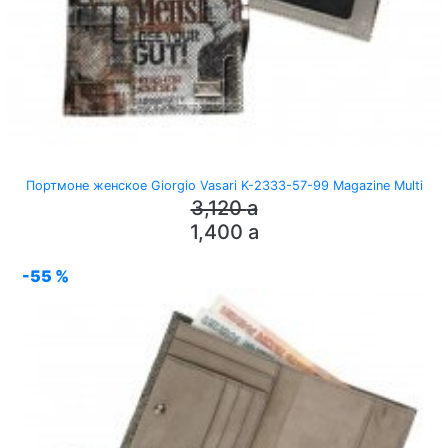
Портмоне женское Giorgio Vasari K-2333-57-99 Magazine Multi
3,120
a
1,400
a
-55 %