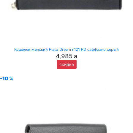
Кошелек женский Fiato Dream п121 FD саффиано серый
4,985
a
скидка
-10 %