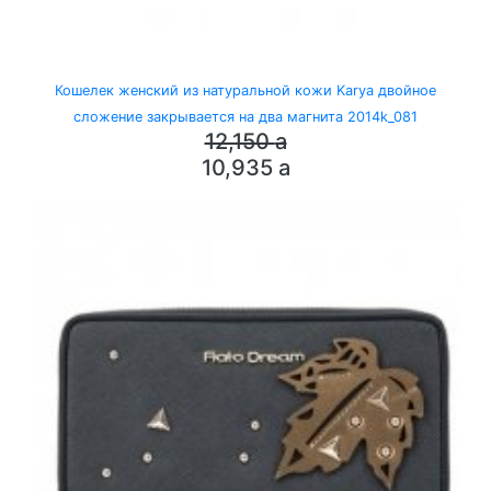
Кошелек женский из натуральной кожи Karya двойное
сложение закрывается на два магнита 2014k_081
12,150
a
10,935
a