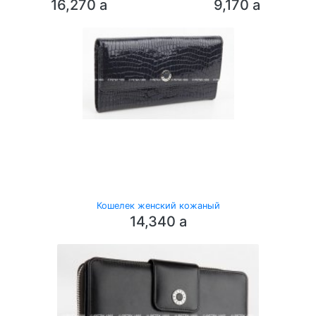
16,270
a
9,170
a
Кошелек женский кожаный
14,340
a