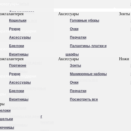
ксессуары
Для бритья
Для маникюра
ожгалантерея
Аксессуары
Зонты
Кошельки
Головные уборы
Посмотреть все
Ремни
Очки
оративные подарки
Аксессуары
Перчатки
Брелоки
Палантины, платки и
ксессуары
Визитницы
шарфы
ожгалантерея
Аксессуары
Ножи
Зажимы для денег
Ручки
Портмоне
Зонты
Ключницы
Маникюрные наборы
Ремни
Маникюрные наборы
оративные подарки
Косметички
Посмотреть все
Аксессуары
Очки
Кошельки нагрудные
Брелоки
Перчатки
ары
Несессеры
Визитницы
Посмотреть все
ары
Обложки для
Кошельки
елоки
автодокументов
Зажимы для денег
шельки
Обложки для документов
Ключницы
лючницы
Обложки для паспорта