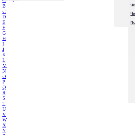
A
Че
B
C
Че
D
E
По
F
G
H
I
J
K
L
M
N
O
P
Q
R
S
T
U
V
W
X
Y