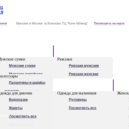
51
19
вонок
Магазин в Москве: м.Коньково ТЦ "Кони Айленд"
Посмотреть на карте
Рюкзаки
ужские сумки
Рюкзаки
Мужские сумки
Рюкзаки мужские
Мужские портфели
Рюкзаки женские
ксессуары
Сумки для ноутбуков
Палантины и шарфы
Обувь
Рюкзаки мужские
женские
дежда для девочек
Одежда для мальчиков
Женска
Посмотреть все
Очки
Водолазки
Пуловеры
Ножи
Жакеты
Посмотреть все
кидки
Ручки
Посмотреть все
Уход за кожей