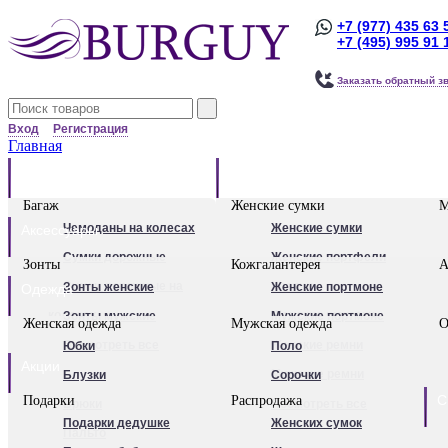
+7 (977) 435 63 
+7 (495) 995 91 
Заказать обратный з
Вход
Регистрация
Главная
Багаж
Сумки
Багаж
Женские сумки
М
Чемоданы на колесах
Женские сумки
Аксессуары
Сумки дорожные
Женские портфели
Зонты
Кожгалантерея
А
Сумки дорожные на
Клатчи
Зонты женские
Женские портмоне
Одежда
колесах.
Женские рюкзаки
Зонты мужские
Мужские портмоне
Женская одежда
Мужская одежда
О
Сумки - тележки
Посмотреть все
Посмотреть все
Женские ремни
Юбки
Поло
Акции
хозяйственные
Мужские ремни
Блузки
Сорочки
С
Подарки
Распродажа
Бьюти - кейсы
Обложки для
Брюки
Посмотреть все
Подарки дедушке
Женских сумок
Кейс-пилоты
автодокументов
Пальто
Для женщин