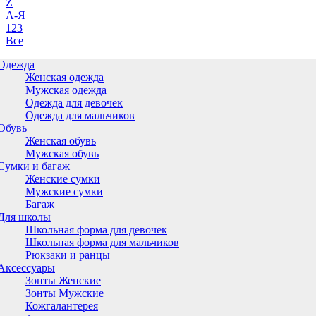
Z
А-Я
123
Все
Одежда
Женская одежда
Мужская одежда
Одежда для девочек
Одежда для мальчиков
Обувь
Женская обувь
Мужская обувь
Сумки и багаж
Женские сумки
Мужские сумки
Багаж
Для школы
Школьная форма для девочек
Школьная форма для мальчиков
Рюкзаки и ранцы
Аксессуары
Зонты Женские
Зонты Мужские
Кожгалантерея