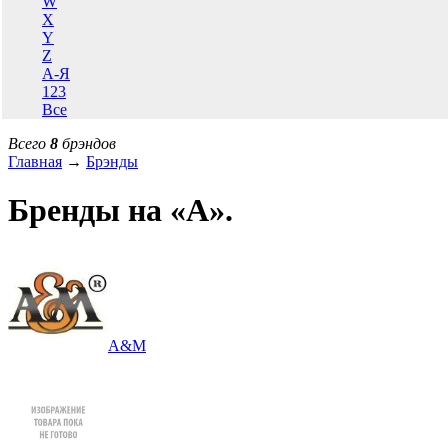
W
X
Y
Z
А-Я
123
Все
Всего
8
брэндов
Главная
→
Брэнды
Бренды на «A».
A&M