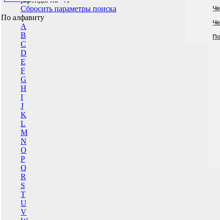
Сбросить параметры поиска
Че
По алфавиту
Че
A
B
По
C
D
E
F
G
H
I
J
K
L
M
N
O
P
Q
R
S
T
U
V