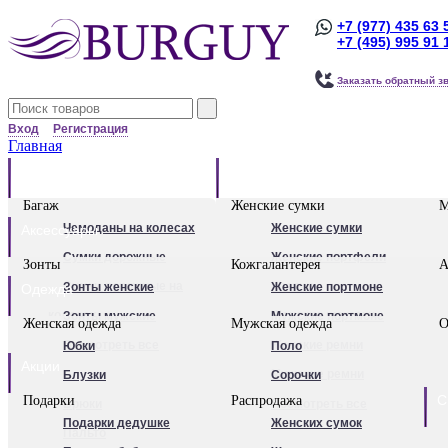
+7 (977) 435 63 
+7 (495) 995 91 
Заказать обратный з
Вход
Регистрация
Главная
Багаж
Сумки
Багаж
Женские сумки
М
Чемоданы на колесах
Женские сумки
Аксессуары
Сумки дорожные
Женские портфели
Зонты
Кожгалантерея
А
Сумки дорожные на
Клатчи
Зонты женские
Женские портмоне
Одежда
колесах.
Женские рюкзаки
Зонты мужские
Мужские портмоне
Женская одежда
Мужская одежда
О
Сумки - тележки
Посмотреть все
Посмотреть все
Женские ремни
Юбки
Поло
Акции
хозяйственные
Мужские ремни
Блузки
Сорочки
С
Подарки
Распродажа
Бьюти - кейсы
Обложки для
Брюки
Посмотреть все
Подарки дедушке
Женских сумок
Кейс-пилоты
автодокументов
Пальто
Для женщин