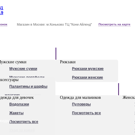
51
19
вонок
Магазин в Москве: м.Коньково ТЦ "Кони Айленд"
Посмотреть на карте
Рюкзаки
ужские сумки
Рюкзаки
Мужские сумки
Рюкзаки мужские
Мужские портфели
Рюкзаки женские
ксессуары
Сумки для ноутбуков
Палантины и шарфы
Обувь
Рюкзаки мужские
женские
дежда для девочек
Одежда для мальчиков
Женска
Посмотреть все
Очки
Водолазки
Пуловеры
Ножи
Жакеты
Посмотреть все
кидки
Ручки
Посмотреть все
Уход за кожей