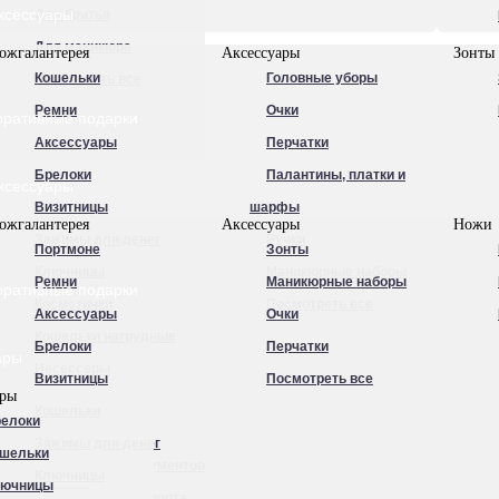
ксессуары
Для бритья
Для маникюра
ожгалантерея
Аксессуары
Зонты
Кошельки
Головные уборы
Посмотреть все
Ремни
Очки
оративные подарки
Аксессуары
Перчатки
Брелоки
Палантины, платки и
ксессуары
Визитницы
шарфы
ожгалантерея
Аксессуары
Ножи
Зажимы для денег
Ручки
Портмоне
Зонты
Ключницы
Маникюрные наборы
Ремни
Маникюрные наборы
оративные подарки
Косметички
Посмотреть все
Аксессуары
Очки
Кошельки нагрудные
Брелоки
Перчатки
ары
Несессеры
Визитницы
Посмотреть все
ары
Обложки для
Кошельки
елоки
автодокументов
Зажимы для денег
шельки
Обложки для документов
Ключницы
лючницы
Обложки для паспорта