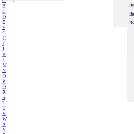
A
Че
B
C
Че
D
E
По
F
G
H
I
J
K
L
M
N
O
P
Q
R
S
T
U
V
W
X
Y