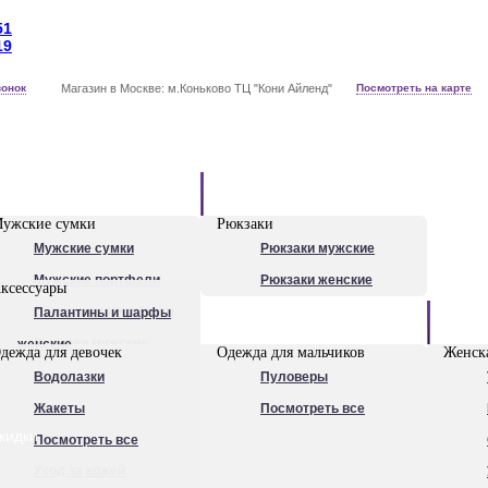
51
19
вонок
Магазин в Москве: м.Коньково ТЦ "Кони Айленд"
Посмотреть на карте
Рюкзаки
ужские сумки
Рюкзаки
Мужские сумки
Рюкзаки мужские
Мужские портфели
Рюкзаки женские
ксессуары
Сумки для ноутбуков
Палантины и шарфы
Обувь
Рюкзаки мужские
женские
дежда для девочек
Одежда для мальчиков
Женска
Посмотреть все
Очки
Водолазки
Пуловеры
Ножи
Жакеты
Посмотреть все
кидки
Ручки
Посмотреть все
Уход за кожей