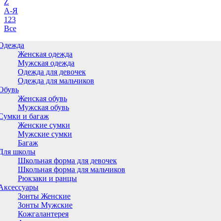
Z
А-Я
123
Все
Одежда
Женская одежда
Мужская одежда
Одежда для девочек
Одежда для мальчиков
Обувь
Женская обувь
Мужская обувь
Сумки и багаж
Женские сумки
Мужские сумки
Багаж
Для школы
Школьная форма для девочек
Школьная форма для мальчиков
Рюкзаки и ранцы
Аксессуары
Зонты Женские
Зонты Мужские
Кожгалантерея