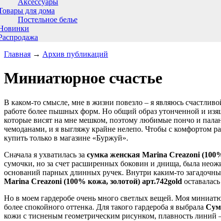
Аксессуары
Товары для дома
Постельное белье
Новинки
Распродажа
Главная
→
Архив публикаций
Миниатюрное счастье
В каком-то смысле, мне в жизни повезло – я являюсь счастли
работе более пышных форм. Но общий образ утонченной и изящ
которые висят на мне мешком, поэтому любимые пончо и пала
чемоданами, и я выгляжу крайне нелепо. Чтобы с комфортом р
купить только в магазине «Буржуй».
Сначала я ухватилась за
сумка женская Marina Creazoni (100%
сумочки, но за счет расширенных боковин и днища, была нео
оснований парных длинных ручек. Внутри каким-то загадочны
Marina Creazoni (100% кожа, золотой) арт.742gold
оставалась
Но в моем гардеробе очень много светлых вещей. Моя миниатю
более спокойного оттенка. Для такого гардероба я выбрала
Сумк
кожи с тисненым геометрическим рисунком, плавность линий –