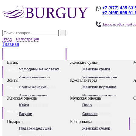
+7 (977) 435 63 
+7 (495) 995 91 
Заказать обратный з
Вход
Регистрация
Главная
Багаж
Сумки
Багаж
Женские сумки
М
Чемоданы на колесах
Женские сумки
Аксессуары
Сумки дорожные
Женские портфели
Зонты
Кожгалантерея
А
Сумки дорожные на
Клатчи
Зонты женские
Женские портмоне
Одежда
колесах.
Женские рюкзаки
Зонты мужские
Мужские портмоне
Женская одежда
Мужская одежда
О
Сумки - тележки
Посмотреть все
Посмотреть все
Женские ремни
Юбки
Поло
Акции
хозяйственные
Мужские ремни
Блузки
Сорочки
С
Подарки
Распродажа
Бьюти - кейсы
Обложки для
Брюки
Посмотреть все
Подарки дедушке
Женских сумок
Кейс-пилоты
автодокументов
Пальто
Для женщин