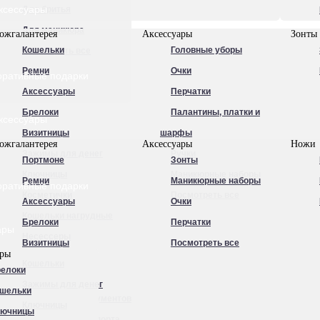
ксессуары
Для бритья
Для маникюра
ожгалантерея
Аксессуары
Зонты
Кошельки
Головные уборы
Посмотреть все
Ремни
Очки
оративные подарки
Аксессуары
Перчатки
Брелоки
Палантины, платки и
ксессуары
Визитницы
шарфы
ожгалантерея
Аксессуары
Ножи
Зажимы для денег
Ручки
Портмоне
Зонты
Ключницы
Маникюрные наборы
Ремни
Маникюрные наборы
оративные подарки
Косметички
Посмотреть все
Аксессуары
Очки
Кошельки нагрудные
Брелоки
Перчатки
ары
Несессеры
Визитницы
Посмотреть все
ары
Обложки для
Кошельки
елоки
автодокументов
Зажимы для денег
шельки
Обложки для документов
Ключницы
лючницы
Обложки для паспорта