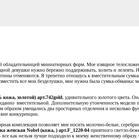
вой обладательницей миниатюрных форм. Мое изящное телосложен
ной девушки нужно бережно поддерживать, холить и лелеять. На
нтины отменяются. Я трепетно отношусь к вместительным сумка
азместить все мои безделушки, мне нужна была сумка-обманка: 
 кожа, золотой) арт.742gold
, удивительного золотого цвета. О
жиданно
вместительной. Дополнительную утонченность модели п
м образом умещались два просторных отделения и несколько ф
 вне конкуренции.
рная комплекция позволяет мне носить молочно-белые, серебрис
а женская Nobel (кожа, ) арт.F_1220-04
приятного светло-беже
 все как нельзя лучше подходило к моему женственному образу.