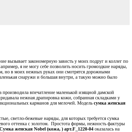
ие вызывает закономерную зависть у моих подруг и коллег по
пример, я не могу себе позволить носить громоздкие наряды,
м, но в моих нежных руках они смотрятся дорожными
маленькая снаружи и большая внутри, а такую можно было
на производила впечатление маленькой изящной дамской
ридавала нежная драпировка кожи, собранная складками у
ункциональных карманов для мелочей. Модель
сумка женская
тые, светло-бежевые наряды, для которых требуется сумка
вого оттенка с золотом.
Простота формы, нежность фактуры
Сумка женская Nobel (кожа, ) арт.F_1220-04
оказалась на