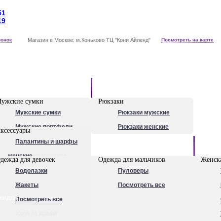
51
19
вонок
Магазин в Москве: м.Коньково ТЦ "Кони Айленд"
Посмотреть на карте
Рюкзаки
ужские сумки
Рюкзаки
Мужские сумки
Рюкзаки мужские
Мужские портфели
Рюкзаки женские
ксессуары
Сумки для ноутбуков
Палантины и шарфы
Обувь
Рюкзаки мужские
женские
дежда для девочек
Одежда для мальчиков
Женска
Посмотреть все
Очки
Водолазки
Пуловеры
Ножи
Жакеты
Посмотреть все
кидки
Ручки
Посмотреть все
Уход за кожей