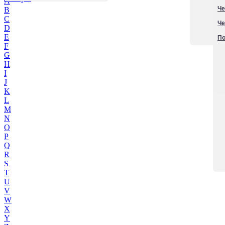
A
Че
B
C
Че
D
E
По
F
G
H
I
J
K
L
M
N
O
P
Q
R
S
T
U
V
W
X
Y