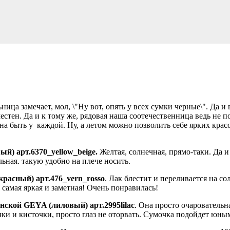
ьница замечает, мол, \"Ну вот, опять у всех сумки черные\". Да и
местен. Да и к тому же, рядовая наша соотечественница ведь не 
на быть у
каждой. Ну, а летом можно позволить себе ярких кра
й) арт.6370_yellow_beige.
Желтая, солнечная, прямо-таки. Да 
ьная. такую удобно на плече носить.
красный) арт.476_vern_rosso
. Лак блестит и переливается на 
 самая яркая и заметная! Очень понравилась!
нской GEYA (лиловый) арт.2995lilac
. Она просто очаровательн
чки и кисточки, просто глаз не оторвать. Сумочка подойдет юн