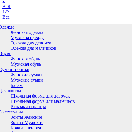
Z
А-Я
123
Все
Одежда
Женская одежда
Мужская одежда
Одежда для девочек
Одежда для мальчиков
Обувь
Женская обувь
Мужская обувь
Сумки и багаж
Женские сумки
Мужские сумки
Багаж
Для школы
Школьная форма для девочек
Школьная форма для мальчиков
Рюкзаки и ранцы
Аксессуары
Зонты Женские
Зонты Мужские
Кожгалантерея