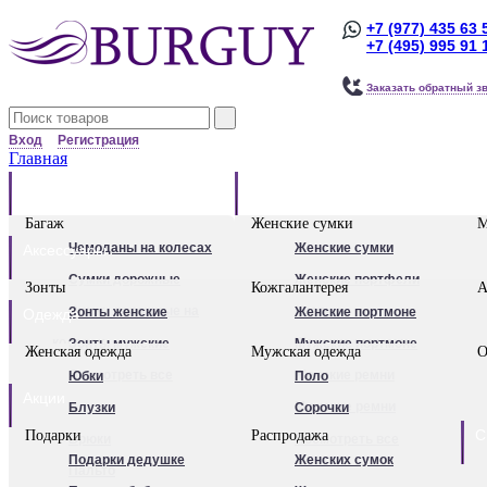
+7 (977) 435 63 
+7 (495) 995 91 
Заказать обратный з
Вход
Регистрация
Главная
Багаж
Сумки
Багаж
Женские сумки
М
Чемоданы на колесах
Женские сумки
Аксессуары
Сумки дорожные
Женские портфели
Зонты
Кожгалантерея
А
Сумки дорожные на
Клатчи
Зонты женские
Женские портмоне
Одежда
колесах.
Женские рюкзаки
Зонты мужские
Мужские портмоне
Женская одежда
Мужская одежда
О
Сумки - тележки
Посмотреть все
Посмотреть все
Женские ремни
Юбки
Поло
Акции
хозяйственные
Мужские ремни
Блузки
Сорочки
С
Подарки
Распродажа
Бьюти - кейсы
Обложки для
Брюки
Посмотреть все
Подарки дедушке
Женских сумок
Кейс-пилоты
автодокументов
Пальто
Для женщин