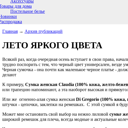
Аксессуары
Товары для дома
Постельное белье
Новинки
Распродажа
Главная
→
Архив публикаций
ЛЕТО ЯРКОГО ЦВЕТА
Всякий раз, когда очередная осень вступает в свои права, начал
трудно поспорить с тем, что черный цвет универсален, везде у
Черная сумочка - она почти как маленькое черное платье - долж
делают
К примеру,
Сумка женская Claudia (100% кожа, желто-бежевы
или трапецию напоминают, а эта наоборот высокая и прямоугол
Или же
огненно-алая сумка женская
Di Gregorio (100% кожа, 
штучки - цепочки, заклепки на ремешках.
С этой сумкой я буду
Может мне остановить свой выбор на нежно лиловой
сумке же
широкий ремешок для плеча, всегда модные и актуальные коле