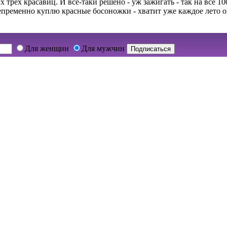
их трех красавиц. И все-таки решено - уж зажигать - так на все 
непременно куплю красные босоножки - хватит уже каждое лето о
Для женщин
Для мужчин
Подписаться