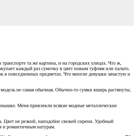
 в транспорте та же картина, и на городских улицах. Что ж,
покупает каждый раз сумочку в цвет новым туфлям или пальто.
сок в повседневных предметах. Что многие девушки зачастую и
и модель не самая обычная. Обычно-то сумки вширь растянуты,
солнышке. Меня привлекли всякие модные металлические
а. Цвет не резкий, наподобие свежей сирени. Удобный
ым и романтичным натурам.