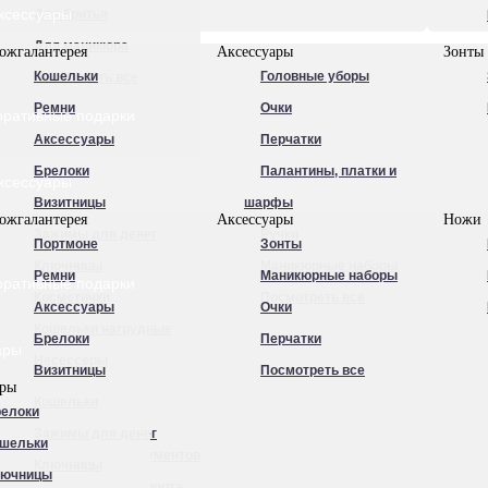
ксессуары
Для бритья
Для маникюра
ожгалантерея
Аксессуары
Зонты
Кошельки
Головные уборы
Посмотреть все
Ремни
Очки
оративные подарки
Аксессуары
Перчатки
Брелоки
Палантины, платки и
ксессуары
Визитницы
шарфы
ожгалантерея
Аксессуары
Ножи
Зажимы для денег
Ручки
Портмоне
Зонты
Ключницы
Маникюрные наборы
Ремни
Маникюрные наборы
оративные подарки
Косметички
Посмотреть все
Аксессуары
Очки
Кошельки нагрудные
Брелоки
Перчатки
ары
Несессеры
Визитницы
Посмотреть все
ары
Обложки для
Кошельки
елоки
автодокументов
Зажимы для денег
шельки
Обложки для документов
Ключницы
лючницы
Обложки для паспорта