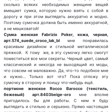
сколько всяких необходимых женщине вещей
вмещает сумка, которую нужно взять с собой в
дорогу и при этом выглядеть аккуратно и модно.
Поэтому сумочка должна быть именно аккуратной,
а не мешковатой!
Сумка женская Fabrizio Poker, кожа, черная,
арт.574_suede_croco_lak_bl
мне понравилась
красивым дизайном и стильной металлической
пряжкой.
К тому
же, в эту сумочку легко смогут
поместиться все мои секреты. Черный цвет, самый
классический и никогда не выходящий из моды,
что совсем не маловажно. Да, что-то подобное мне
и нужно… Только вот что? Пока отложу эту
сумочку в сторону и поищу что-нибудь ещё.
портмоне женское Rocco Barocco (текстиль,
бежевый) арт.8403beige-oro
мне вполне
пригодилось бы для работы. С ним я буду
выглядеть и стильно и серьезно. Прямо настоящая