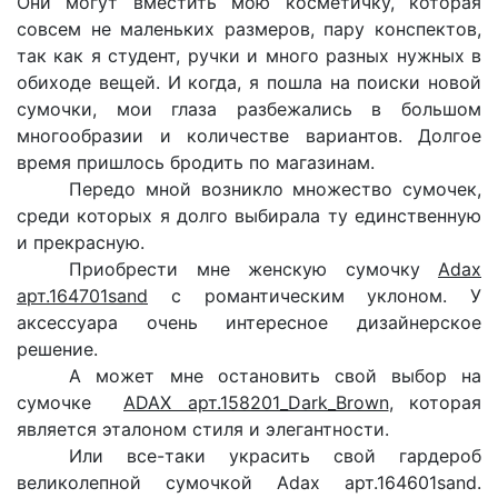
Они могут вместить мою косметичку, которая
совсем не маленьких размеров, пару конспектов,
так как я студент, ручки и много разных нужных в
обиходе вещей. И когда, я пошла на поиски новой
сумочки, мои глаза разбежались в большом
многообразии и количестве вариантов. Долгое
время пришлось бродить по магазинам.
Передо мной возникло множество сумочек,
среди которых я долго выбирала ту единственную
и прекрасную.
Приобрести мне
женскую сумочку
Adax
арт.164701sand
с романтическим уклоном. У
аксессуара очень интересное дизайнерское
решение.
А может мне остановить свой выбор на
сумочке
ADAX арт.158201_Dark_Brown
, которая
является эталоном стиля и элегантности.
Или все-таки украсить свой гардероб
великолепной сумочкой
Adax арт.164601sand.