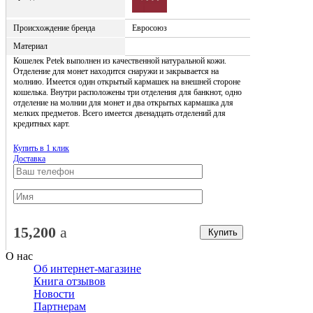
Происхождение бренда
Евросоюз
Материал
Кошелек Petek выполнен из качественной натуральной кожи.
Отделение для монет находится снаружи и закрывается на
молнию. Имеется один открытый кармашек на внешней стороне
кошелька. Внутри расположены три отделения для банкнот, одно
отделение на молнии для монет и два открытых кармашка для
мелких предметов. Всего имеется двенадцать отделений для
кредитных карт.
Купить в 1 клик
Доставка
15,200
a
Купить
О нас
Об интернет-магазине
Книга отзывов
Новости
Партнерам