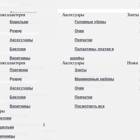
ксессуары
Для бритья
Для маникюра
ожгалантерея
Аксессуары
Зонты
Кошельки
Головные уборы
Посмотреть все
Ремни
Очки
оративные подарки
Аксессуары
Перчатки
Брелоки
Палантины, платки и
ксессуары
Визитницы
шарфы
ожгалантерея
Аксессуары
Ножи
Зажимы для денег
Ручки
Портмоне
Зонты
Ключницы
Маникюрные наборы
Ремни
Маникюрные наборы
оративные подарки
Косметички
Посмотреть все
Аксессуары
Очки
Кошельки нагрудные
Брелоки
Перчатки
ары
Несессеры
Визитницы
Посмотреть все
ары
Обложки для
Кошельки
елоки
автодокументов
Зажимы для денег
шельки
Обложки для документов
Ключницы
лючницы
Обложки для паспорта