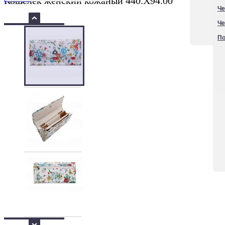
Кошелек женский кожаный 440.X94.00
Че
Че
По