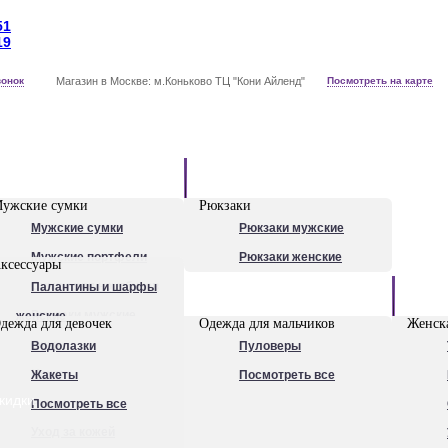
51
19
вонок
Магазин в Москве: м.Коньково ТЦ "Кони Айленд"
Посмотреть на карте
Рюкзаки
ужские сумки
Рюкзаки
Мужские сумки
Рюкзаки мужские
Мужские портфели
Рюкзаки женские
ксессуары
Сумки для ноутбуков
Палантины и шарфы
Обувь
Рюкзаки мужские
женские
дежда для девочек
Одежда для мальчиков
Женска
Посмотреть все
Очки
Водолазки
Пуловеры
Ножи
Жакеты
Посмотреть все
кидки
Ручки
Посмотреть все
Уход за кожей