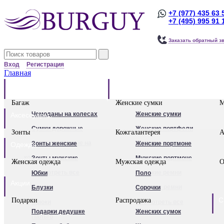
+7 (977) 435 63 
+7 (495) 995 91 
Заказать обратный з
Вход
Регистрация
Главная
Багаж
Сумки
Багаж
Женские сумки
М
Чемоданы на колесах
Женские сумки
Аксессуары
Сумки дорожные
Женские портфели
Зонты
Кожгалантерея
А
Сумки дорожные на
Клатчи
Зонты женские
Женские портмоне
Одежда
колесах.
Женские рюкзаки
Зонты мужские
Мужские портмоне
Женская одежда
Мужская одежда
О
Сумки - тележки
Посмотреть все
Посмотреть все
Женские ремни
Юбки
Поло
Акции
хозяйственные
Мужские ремни
Блузки
Сорочки
С
Подарки
Распродажа
Бьюти - кейсы
Обложки для
Брюки
Посмотреть все
Подарки дедушке
Женских сумок
Кейс-пилоты
автодокументов
Пальто
Для женщин