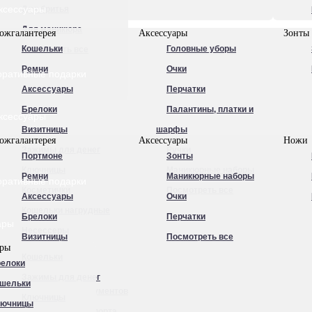
ксессуары
Для бритья
Для маникюра
ожгалантерея
Аксессуары
Зонты
Кошельки
Головные уборы
Посмотреть все
Ремни
Очки
оративные подарки
Аксессуары
Перчатки
Брелоки
Палантины, платки и
ксессуары
Визитницы
шарфы
ожгалантерея
Аксессуары
Ножи
Зажимы для денег
Ручки
Портмоне
Зонты
Ключницы
Маникюрные наборы
Ремни
Маникюрные наборы
оративные подарки
Косметички
Посмотреть все
Аксессуары
Очки
Кошельки нагрудные
Брелоки
Перчатки
ары
Несессеры
Визитницы
Посмотреть все
ары
Обложки для
Кошельки
елоки
автодокументов
Зажимы для денег
шельки
Обложки для документов
Ключницы
лючницы
Обложки для паспорта