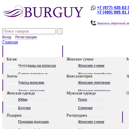
+7 (977) 435 63 
+7 (495) 995 91 
Заказать обратный з
Вход
Регистрация
Главная
Багаж
Сумки
Багаж
Женские сумки
М
Чемоданы на колесах
Женские сумки
Аксессуары
Сумки дорожные
Женские портфели
Зонты
Кожгалантерея
А
Сумки дорожные на
Клатчи
Зонты женские
Женские портмоне
Одежда
колесах.
Женские рюкзаки
Зонты мужские
Мужские портмоне
Женская одежда
Мужская одежда
О
Сумки - тележки
Посмотреть все
Посмотреть все
Женские ремни
Юбки
Поло
Акции
хозяйственные
Мужские ремни
Блузки
Сорочки
С
Подарки
Распродажа
Бьюти - кейсы
Обложки для
Брюки
Посмотреть все
Подарки дедушке
Женских сумок
Кейс-пилоты
автодокументов
Пальто
Для женщин