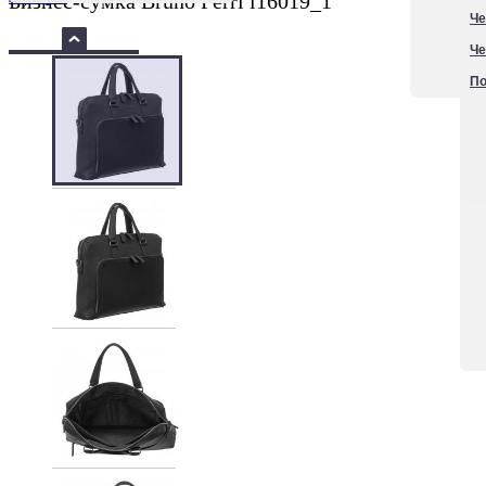
Бизнес-сумка Bruno Perri l16019_1
Че
Че
По