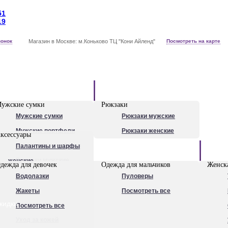
51
19
вонок
Магазин в Москве: м.Коньково ТЦ "Кони Айленд"
Посмотреть на карте
Рюкзаки
ужские сумки
Рюкзаки
Мужские сумки
Рюкзаки мужские
Мужские портфели
Рюкзаки женские
ксессуары
Сумки для ноутбуков
Палантины и шарфы
Обувь
Рюкзаки мужские
женские
дежда для девочек
Одежда для мальчиков
Женска
Посмотреть все
Очки
Водолазки
Пуловеры
Ножи
Жакеты
Посмотреть все
кидки
Ручки
Посмотреть все
Уход за кожей