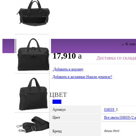
← К спис
17,910
a
Доставка со склада
Добавить в корзину
Добавить в желанные
Нашли дешевле?
ЦВЕТ
синий
Артикул
l16019
_1
Цвет
Все цвета l16019 (2 ш
Бренд