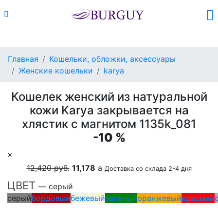
Каталог
Поиск
Корзина (
0
)
Главная
Кошельки, обложки, аксессуары
Женские кошельки
karya
Кошелек женский из натуральной
кожи Karya закрывается на
хлястик с магнитом 1135k_081
-10 %
×
12,420 руб.
11,178
a
Доставка со склада 2-4 дня
ЦВЕТ
— серый
серый
бордовый
бежевый
зеленый
оранжевый
красный