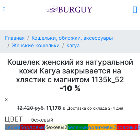
Каталог
Поиск
Корзина (
0
)
Главная
Кошельки, обложки, аксессуары
Женские кошельки
karya
Кошелек женский из натуральной
кожи Karya закрывается на
хлястик с магнитом 1135k_52
-10 %
×
12,420 руб.
11,178
a
Доставка со склада 2-4 дня
ЦВЕТ
— бежевый
серый
бордовый
бежевый
зеленый
оранжевый
красный